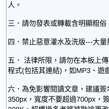
人。
三．請勿發表或轉載含明顯粗俗
四．禁止惡意灌水及洗版---大
五． 法律所限，請勿在本板上
程式(包括其連結)，如MP3、遊
六．為免影響閱讀文章，建議簽
350px，寬度不要超過700p