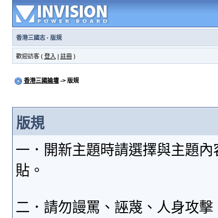
香港三國志
·
版規
歡迎訪客 (
登入
|
註冊
)
香港三國論壇
-> 版規
版規
一．開新主題時請選擇與主題內
貼。
二．請勿謾罵、誣蔑、人身攻擊