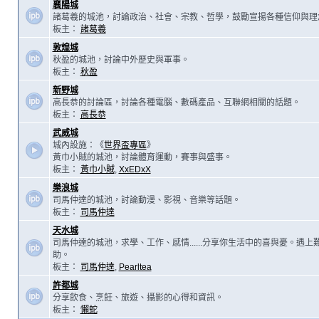
襄陽城
諸葛羲的城池，討論政治、社會、宗教、哲學，鼓勵宣揚各種信仰與理
板主：
諸葛羲
敦煌城
秋盈的城池，討論中外歷史與軍事。
板主：
秋盈
新野城
高長恭的討論區，討論各種電腦、數碼產品、互聯網相關的話題。
板主：
高長恭
武威城
城內設施：《
世界盃專區
》
黃巾小賊的城池，討論體育運動，賽事與盛事。
板主：
黃巾小賊
,
XxEDxX
樂浪城
司馬仲達的城池，討論動漫、影視、音樂等話題。
板主：
司馬仲達
天水城
司馬仲達的城池，求學、工作、感情......分享你生活中的喜與憂。遇
助。
板主：
司馬仲達
,
Pearltea
許都城
分享飲食、烹飪、旅遊、攝影的心得和資訊。
板主：
懶蛇