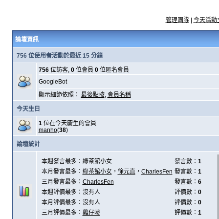
管理團隊
|
今天活動
論壇資訊
756 位使用者活動於最近 15 分鐘
756
位訪客,
0
位會員
0
位匿名會員
GoogleBot
顯示細節依照：
最後點按
,
會員名稱
今天生日
1
位在今天慶生的會員
manho
(
38
)
論壇統計
本週發言最多：
綠茶館小女
發言數：
1
本月發言最多：
綠茶館小女
，
徐元直
，
CharlesFen
發言數：
1
三月發言最多：
CharlesFen
發言數：
6
本週評價最多：沒有人
評價數：
0
本月評價最多：沒有人
評價數：
0
三月評價最多：
雞仔嘜
評價數：
1