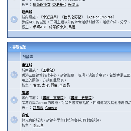
板主：
綠茶館小女
,
香港長弓
,
耒戈氏
建業城
城內設施：《
小遊戲集
》《
信長之野望
》《
Age of Empires
》
參謀ABC的城池。三國主題以外的綜合遊戲討論區，遊戲介紹、分享、
板主：
參謀ABC
,
綠茶館小女
,
呂遜
專題城池
討論區
廬江城
城內設施：《
回收站
》
香港三國論壇行政中心，討論版務，版規，決策等事宜。若對香港三國
用上的問題，亦請到此發表。
板主：
君主
,
太守
,
賢臣
,
軍團長
譙城
城內設施：《
書庫---文學區
》《
書庫---史學區
》
諸葛羲與Caesar的城池，討論各種文學話題，四國傳說及其他原創作
板主：
諸葛羲
,
Caesar
宛城
徐元直的城池，討論科學與科技等各種理科類話題。
板主：
徐元直