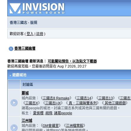
香港三國志
·
版規
歡迎訪客 (
登入
|
註冊
)
香港三國論壇
香港三國論壇 最新消息：
可能關站預告，以及貼文下載器
歡迎再度蒞臨，您最後訪問是在 Aug 7 2026, 20:27
遊戲城池
討論區
鄴城
城內設施：《
三國志8 Remake
》《
三國志14
》《
三國志13
》《
三國志
《
三國志X
》《
三國志I-IX
》《
真．三國無雙系列
》《
其他三國遊戲
》
諸葛people的城池，討論三國志系列或其他與三國有關的遊戲。
板主：
夏侯櫻
,
胡飛
,
諸葛people
江州城
城內設施：《
GM會議室
》《
江洲檔案館
》
舉行問答接龍、論壇RPG等各類論壇遊戲。