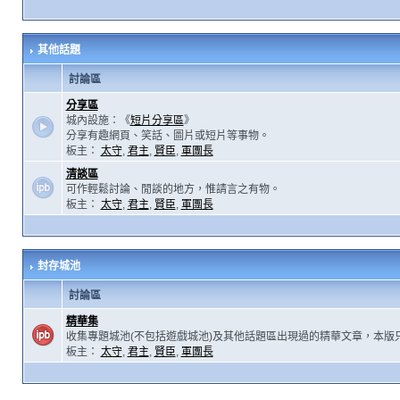
其他話題
討論區
分享區
城內設施：《
短片分享區
》
分享有趣網頁、笑話、圖片或短片等事物。
板主：
太守
,
君主
,
賢臣
,
軍團長
清談區
可作輕鬆討論、閒談的地方，惟請言之有物。
板主：
太守
,
君主
,
賢臣
,
軍團長
封存城池
討論區
精華集
收集專題城池(不包括遊戲城池)及其他話題區出現過的精華文章，本版
板主：
太守
,
君主
,
賢臣
,
軍團長