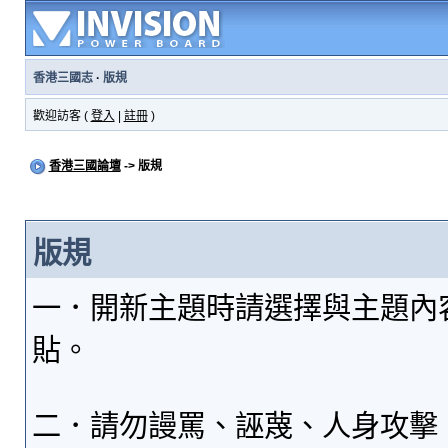
香港三國志
·
版規
歡迎訪客 (
登入
|
註冊
)
香港三國論壇
-> 版規
版規
一．開新主題時請選擇與主題內
貼。
二．請勿謾罵、誣蔑、人身攻擊