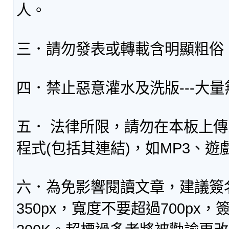
人。
三．請勿發表或轉載含明顯粗俗
四．禁止惡意灌水及洗版---大
五． 法律所限，請勿在本板上
程式(包括其連結)，如MP3、遊
六．為免影響閱讀文章，建議簽
350px，寬度不要超過700p