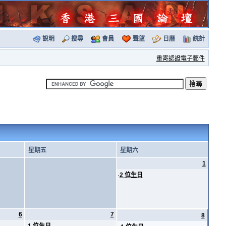
說明
搜尋
會員
聲望
日曆
統計
重寄認證電子郵件
星期五
星期六
1
·
2 位生日
6
7
8