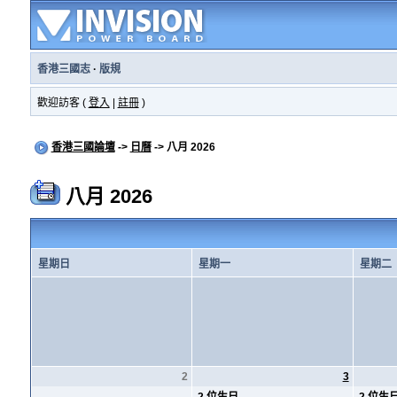
香港三國志
·
版規
歡迎訪客 (
登入
|
註冊
)
香港三國論壇
->
日曆
-> 八月 2026
八月 2026
星期日
星期一
星期二
2
3