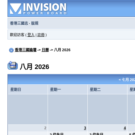
香港三國志
·
版規
歡迎訪客 (
登入
|
註冊
)
香港三國論壇
->
日曆
-> 八月 2026
八月 2026
<
七月 20
星期日
星期一
星期二
星
2
3
4