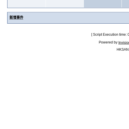
新增事件
[ Script Execution time:
Powered by
Invisi
HKSAN.