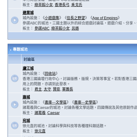
板主：
綠茶館小女
,
香港長弓
,
耒戈氏
建業城
城內設施：《
小遊戲集
》《
信長之野望
》《
Age of Empires
》
參謀ABC的城池。三國主題以外的綜合遊戲討論區，遊戲介紹、分享、
板主：
參謀ABC
,
綠茶館小女
,
呂遜
專題城池
討論區
廬江城
城內設施：《
回收站
》
香港三國論壇行政中心，討論版務，版規，決策等事宜。若對香港三國
用上的問題，亦請到此發表。
板主：
君主
,
太守
,
賢臣
,
軍團長
譙城
城內設施：《
書庫---文學區
》《
書庫---史學區
》
諸葛羲與Caesar的城池，討論各種文學話題，四國傳說及其他原創作
板主：
諸葛羲
,
Caesar
宛城
徐元直的城池，討論科學與科技等各種理科類話題。
板主：
徐元直