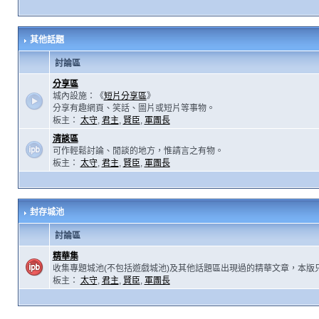
其他話題
討論區
分享區
城內設施：《
短片分享區
》
分享有趣網頁、笑話、圖片或短片等事物。
板主：
太守
,
君主
,
賢臣
,
軍團長
清談區
可作輕鬆討論、閒談的地方，惟請言之有物。
板主：
太守
,
君主
,
賢臣
,
軍團長
封存城池
討論區
精華集
收集專題城池(不包括遊戲城池)及其他話題區出現過的精華文章，本版
板主：
太守
,
君主
,
賢臣
,
軍團長