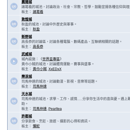
襄陽城
諸葛羲的城池，討論政治、社會、宗教、哲學，鼓勵宣揚各種信仰與理
板主：
諸葛羲
敦煌城
秋盈的城池，討論中外歷史與軍事。
板主：
秋盈
新野城
高長恭的討論區，討論各種電腦、數碼產品、互聯網相關的話題。
板主：
高長恭
武威城
城內設施：《
世界盃專區
》
黃巾小賊的城池，討論體育運動，賽事與盛事。
板主：
黃巾小賊
,
XxEDxX
樂浪城
司馬仲達的城池，討論動漫、影視、音樂等話題。
板主：
司馬仲達
天水城
司馬仲達的城池，求學、工作、感情......分享你生活中的喜與憂。遇
助。
板主：
司馬仲達
,
Pearltea
許都城
分享飲食、烹飪、旅遊、攝影的心得和資訊。
板主：
懶蛇