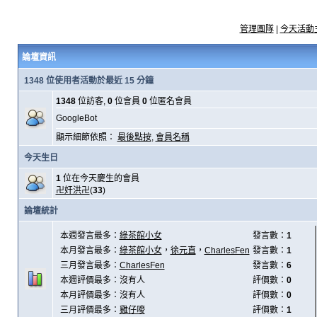
管理團隊
|
今天活動
論壇資訊
1348 位使用者活動於最近 15 分鐘
1348
位訪客,
0
位會員
0
位匿名會員
GoogleBot
顯示細節依照：
最後點按
,
會員名稱
今天生日
1
位在今天慶生的會員
卍奸洪卍
(
33
)
論壇統計
本週發言最多：
綠茶館小女
發言數：
1
本月發言最多：
綠茶館小女
，
徐元直
，
CharlesFen
發言數：
1
三月發言最多：
CharlesFen
發言數：
6
本週評價最多：沒有人
評價數：
0
本月評價最多：沒有人
評價數：
0
三月評價最多：
雞仔嘜
評價數：
1