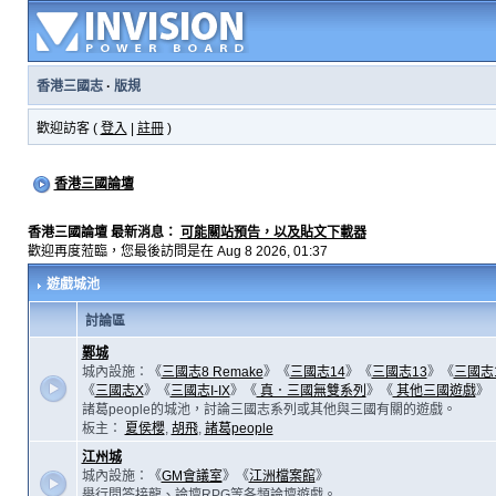
香港三國志
·
版規
歡迎訪客 (
登入
|
註冊
)
香港三國論壇
香港三國論壇 最新消息：
可能關站預告，以及貼文下載器
歡迎再度蒞臨，您最後訪問是在 Aug 8 2026, 01:37
遊戲城池
討論區
鄴城
城內設施：《
三國志8 Remake
》《
三國志14
》《
三國志13
》《
三國志
《
三國志X
》《
三國志I-IX
》《
真．三國無雙系列
》《
其他三國遊戲
》
諸葛people的城池，討論三國志系列或其他與三國有關的遊戲。
板主：
夏侯櫻
,
胡飛
,
諸葛people
江州城
城內設施：《
GM會議室
》《
江洲檔案館
》
舉行問答接龍、論壇RPG等各類論壇遊戲。