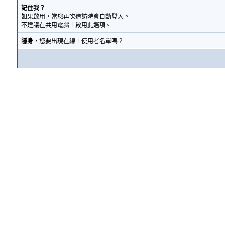
記住我？
如果啟用，當您再次造訪時會自動登入。
不建議在共用電腦上啟用此選項。
隱身
，您要出現在線上使用者名單嗎？