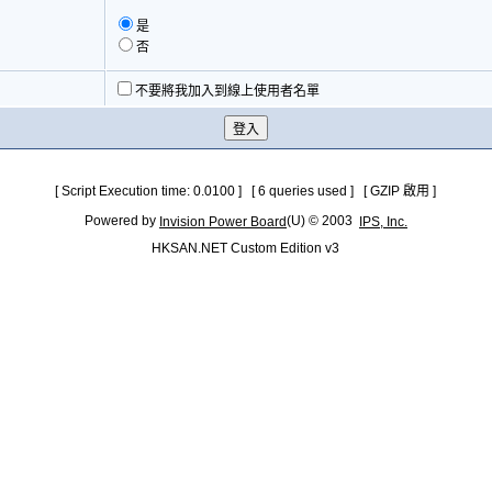
是
否
不要將我加入到線上使用者名單
[ Script Execution time: 0.0100 ] [ 6 queries used ] [ GZIP 啟用 ]
Powered by
(U) © 2003
Invision Power Board
IPS, Inc.
HKSAN.NET Custom Edition v3