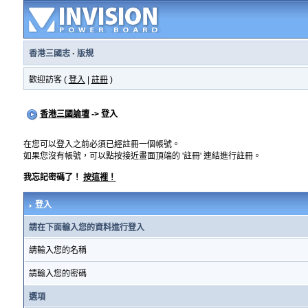
香港三國志
·
版規
歡迎訪客 (
登入
|
註冊
)
香港三國論壇
-> 登入
在您可以登入之前必須已經註冊一個帳號。
如果您沒有帳號，可以點按接近畫面頂端的 '註冊' 連結進行註冊。
我忘記密碼了！
按這裡！
登入
請在下面輸入您的資料進行登入
請輸入您的名稱
請輸入您的密碼
選項