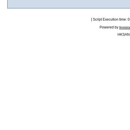
[ Script Execution time:
Powered by
Invisi
HKSAN.