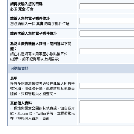
請再次輸入您的密碼
必須
完全
符合
請輸入您的電子郵件位址
您必須輸入一個
真實
的電子郵件位址
請再次輸入您的電子郵件位址
為防止廣告機器人註冊，請回答以下問
題：
請在右邊填寫圓周率至小數點後五位
(提示：如不記得可以上網搜尋)
可選填資料
馬甲
擁有多個論壇帳號者必須在此填入所有帳
號名稱，用逗號分隔。此欄將對其他會員
隱藏，只有管理員才能查閱。
其他個人資料
可選填你愿意公開的其他資訊，如自我介
紹、Steam ID、Twitter等等。本欄將顯示
在「檢視個人資料」頁面。