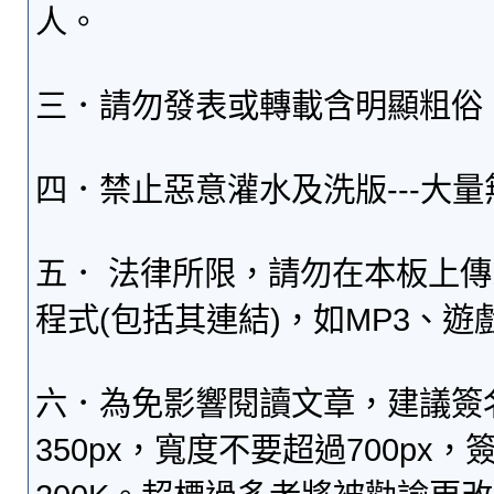
人。
三．請勿發表或轉載含明顯粗俗
四．禁止惡意灌水及洗版---大
五． 法律所限，請勿在本板上
程式(包括其連結)，如MP3、遊
六．為免影響閱讀文章，建議簽
350px，寬度不要超過700p