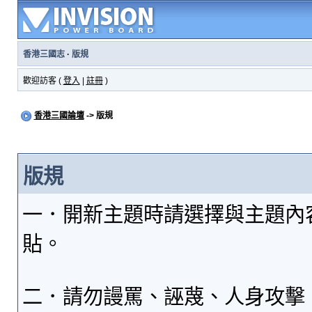
香港三國志
·
版規
歡迎訪客 (
登入
|
註冊
)
香港三國論壇
-> 版規
版規
一．開新主題時請選擇與主題內
貼。
二．請勿謾罵、誣蔑、人身攻擊