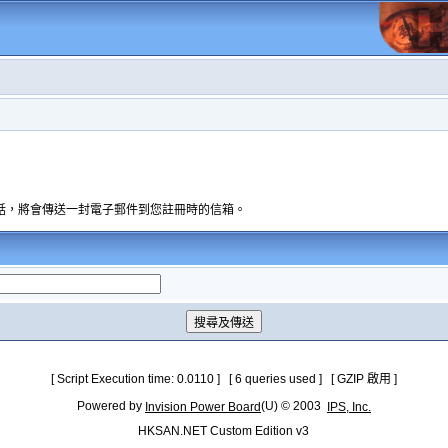
話，將會傳送一封電子郵件到您註冊時的信箱。
[ Script Execution time: 0.0110 ] [ 6 queries used ] [ GZIP 啟用 ]
Powered by
(U) © 2003
Invision Power Board
IPS, Inc.
HKSAN.NET Custom Edition v3