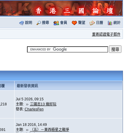
說明
搜尋
會員
聲望
日曆
統計
重寄認證電子郵件
回覆
最新發表資訊
Jul 5 2026, 09:15
,218
主題:
三國志13 幾好玩
發表:
CharlesFen
Jan 18 2016, 14:49
,691
主題:
（五）－東西極星之戰爭