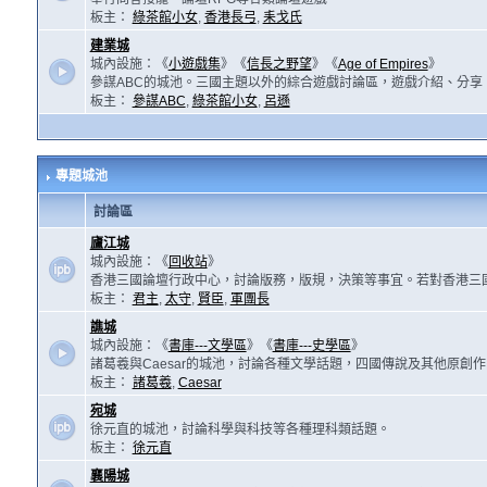
板主：
綠茶館小女
,
香港長弓
,
耒戈氏
建業城
城內設施：《
小遊戲集
》《
信長之野望
》《
Age of Empires
》
參謀ABC的城池。三國主題以外的綜合遊戲討論區，遊戲介紹、分享
板主：
參謀ABC
,
綠茶館小女
,
呂遜
專題城池
討論區
廬江城
城內設施：《
回收站
》
香港三國論壇行政中心，討論版務，版規，決策等事宜。若對香港三
板主：
君主
,
太守
,
賢臣
,
軍團長
譙城
城內設施：《
書庫---文學區
》《
書庫---史學區
》
諸葛羲與Caesar的城池，討論各種文學話題，四國傳說及其他原創
板主：
諸葛羲
,
Caesar
宛城
徐元直的城池，討論科學與科技等各種理科類話題。
板主：
徐元直
襄陽城