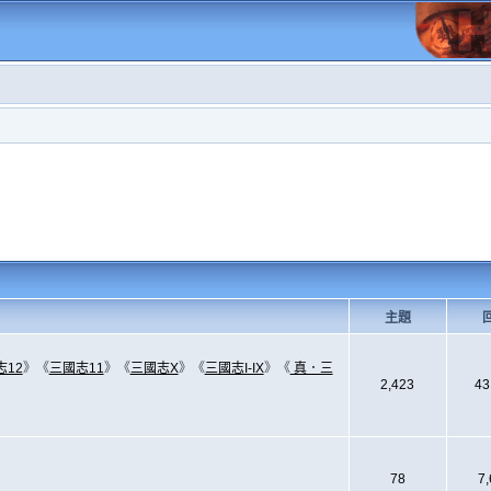
主題
志12
》《
三國志11
》《
三國志X
》《
三國志I-IX
》《
真．三
2,423
43
78
7