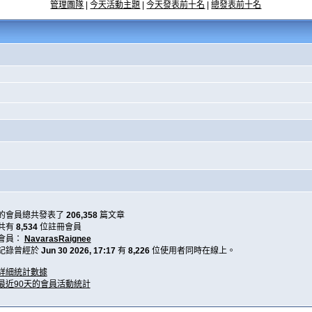
管理團隊
|
今天活動主題
|
今天發表前十名
|
總發表前十名
的會員總共發表了
206,358
篇文章
共有
8,534
位註冊會員
會員：
NavarasRaignee
記錄曾經於
Jun 30 2026, 17:17
有
8,226
位使用者同時在線上。
詳細統計數據
最近90天的會員活動統計