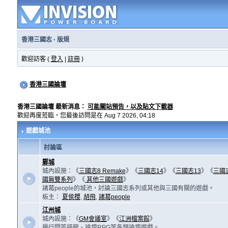
香港三國志
·
版規
歡迎訪客 (
登入
|
註冊
)
香港三國論壇
香港三國論壇 最新消息：
可能關站預告，以及貼文下載器
歡迎再度蒞臨，您最後訪問是在 Aug 7 2026, 04:18
遊戲城池
討論區
鄴城
城內設施：《
三國志8 Remake
》《
三國志14
》《
三國志13
》《
三國
國無雙系列
》《
其他三國遊戲
》
諸葛people的城池，討論三國志系列或其他與三國有關的遊戲。
板主：
夏侯櫻
,
胡飛
,
諸葛people
江州城
城內設施：《
GM會議室
》《
江洲檔案館
》
舉行問答接龍、論壇RPG等各類論壇遊戲。