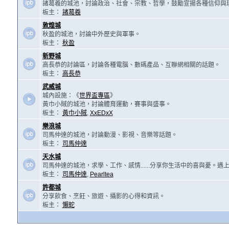
諸葛羲的城池，討論政治、社會、宗教、哲學，鼓勵宣揚各種信仰與
板主：
諸葛羲
敦煌城
秋盈的城池，討論中外歷史與軍事。
板主：
秋盈
新野城
高長恭的討論區，討論各種電腦、數碼產品、互聯網相關的話題。
板主：
高長恭
武威城
城內設施：《
世界盃專區
》
黃巾小賊的城池，討論體育運動，賽事與盛事。
板主：
黃巾小賊
,
XxEDxX
樂浪城
司馬仲達的城池，討論動漫、影視、音樂等話題。
板主：
司馬仲達
天水城
司馬仲達的城池，求學、工作、感情......分享你生活中的喜與憂。
板主：
司馬仲達
,
Pearltea
許都城
分享飲食、烹飪、旅遊、攝影的心得和資訊。
板主：
懶蛇