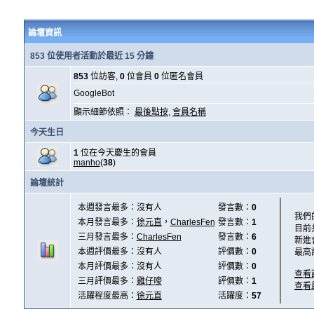
論壇資訊
853 位使用者活動於最近 15 分鐘
853
位訪客,
0
位會員
0
位匿名會員
GoogleBot
顯示細節依照：
最後點按
,
會員名稱
今天生日
1
位在今天慶生的會員
manho
(
38
)
論壇統計
本週發言最多：沒有人
發言數：
0
我們
本月發言最多：
徐元直
，
CharlesFen
發言數：
1
目前
三月發言最多：
CharlesFen
發言數：
6
新進
本週評價最多：沒有人
評價數：
0
最高
本月評價最多：沒有人
評價數：
0
查看
三月評價最多：
雞仔嘜
評價數：
1
查看
活躍程度最高：
徐元直
活躍度：
57