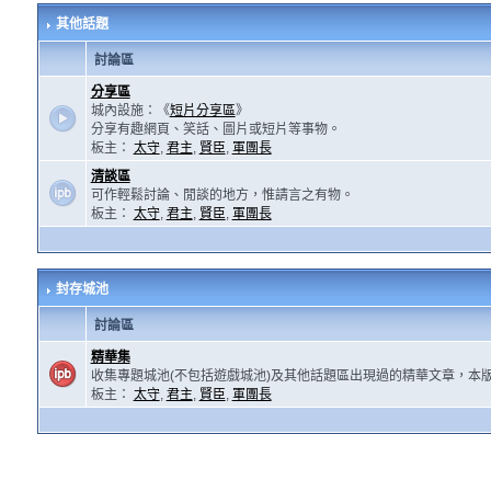
其他話題
討論區
分享區
城內設施：《
短片分享區
》
分享有趣網頁、笑話、圖片或短片等事物。
板主：
太守
,
君主
,
賢臣
,
軍團長
清談區
可作輕鬆討論、閒談的地方，惟請言之有物。
板主：
太守
,
君主
,
賢臣
,
軍團長
封存城池
討論區
精華集
收集專題城池(不包括遊戲城池)及其他話題區出現過的精華文章，本
板主：
太守
,
君主
,
賢臣
,
軍團長