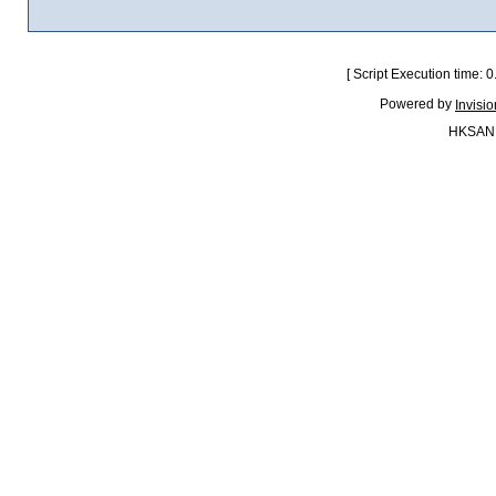
[ Script Execution time:
Powered by
Invisi
HKSAN.