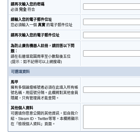
請再次輸入您的密碼
必須
完全
符合
請輸入您的電子郵件位址
您必須輸入一個
真實
的電子郵件位址
請再次輸入您的電子郵件位址
為防止廣告機器人註冊，請回答以下問
題：
請在右邊填寫圓周率至小數點後五位
(提示：如不記得可以上網搜尋)
可選填資料
馬甲
擁有多個論壇帳號者必須在此填入所有帳
號名稱，用逗號分隔。此欄將對其他會員
隱藏，只有管理員才能查閱。
其他個人資料
可選填你愿意公開的其他資訊，如自我介
紹、Steam ID、Twitter等等。本欄將顯示
在「檢視個人資料」頁面。