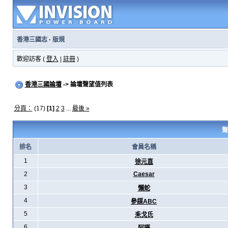
香港三國志
·
版規
歡迎訪客 (
登入
|
註冊
)
香港三國論壇
-> 論壇聲望值列表
分頁：
(17)
[1]
2
3
...
最後 »
聲
排名
會員名稱
1
徐元直
2
Caesar
3
懶蛇
4
參謀ABC
5
耒戈氏
6