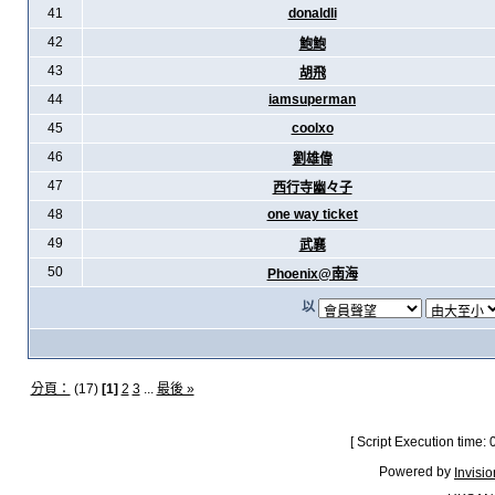
41
donaldli
42
鮑鮑
43
胡飛
44
iamsuperman
45
coolxo
46
劉雄偉
47
西行寺幽々子
48
one way ticket
49
武襄
50
Phoenix@南海
以
分頁：
(17)
[1]
2
3
...
最後 »
[ Script Execution time:
Powered by
Invisi