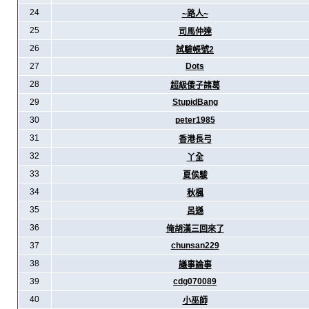
24
~路人~
25
司馬仲達
26
試驗帳號2
27
Dots
28
超級傻子諸葛
29
StupidBang
30
peter1985
31
香港長弓
32
丫全
33
夏侯駿
34
秋楓
35
呂遜
36
俺胡漢三回來了
37
chunsan229
38
議事論事
39
cdg070089
40
小巫師