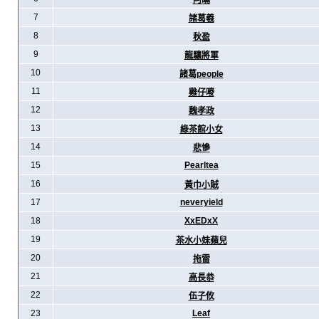
阿暪
7
諸葛羲
8
秋盈
9
龍驤將軍
10
諸葛people
11
雞仔嘜
12
魏孝政
13
綠茶館小女
14
悲慘
15
Pearltea
16
黃巾小賊
17
neveryield
18
XxEDxX
19
茶水小妹蘋兒
20
拖雷
21
高長恭
22
伍子攸
23
Leaf