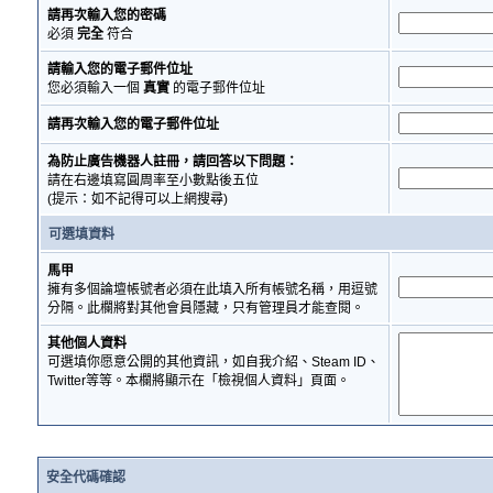
請再次輸入您的密碼
必須
完全
符合
請輸入您的電子郵件位址
您必須輸入一個
真實
的電子郵件位址
請再次輸入您的電子郵件位址
為防止廣告機器人註冊，請回答以下問題：
請在右邊填寫圓周率至小數點後五位
(提示：如不記得可以上網搜尋)
可選填資料
馬甲
擁有多個論壇帳號者必須在此填入所有帳號名稱，用逗號
分隔。此欄將對其他會員隱藏，只有管理員才能查閱。
其他個人資料
可選填你愿意公開的其他資訊，如自我介紹、Steam ID、
Twitter等等。本欄將顯示在「檢視個人資料」頁面。
安全代碼確認