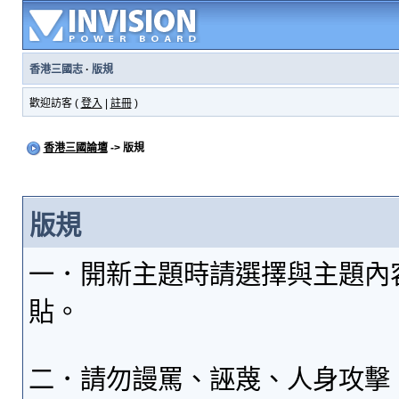
香港三國志
·
版規
歡迎訪客 (
登入
|
註冊
)
香港三國論壇
-> 版規
版規
一．開新主題時請選擇與主題內
貼。
二．請勿謾罵、誣蔑、人身攻擊