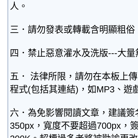
人。
三．請勿發表或轉載含明顯粗俗
四．禁止惡意灌水及洗版---大
五． 法律所限，請勿在本板上
程式(包括其連結)，如MP3、遊
六．為免影響閱讀文章，建議簽
350px，寬度不要超過700p