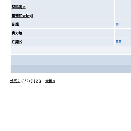
凤鸣闲人
单翅的天使ylj
卧龍
奥力给
广翔公
分頁：
(862)
[1]
2
3
...
最後 »