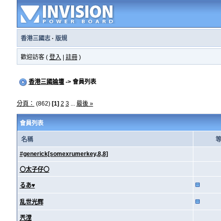
香港三國志
·
版規
歡迎訪客 (
登入
|
註冊
)
香港三國論壇
-> 會員列表
分頁：
(862)
[1]
2
3
...
最後 »
會員列表
名稱
#generick[somexrumerkey,8,8]
〇太子仔〇
るあ♥
乱世光辉
兲漟