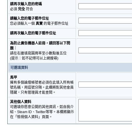
請再次輸入您的密碼
必須
完全
符合
請輸入您的電子郵件位址
您必須輸入一個
真實
的電子郵件位址
請再次輸入您的電子郵件位址
為防止廣告機器人註冊，請回答以下問
題：
請在右邊填寫圓周率至小數點後五位
(提示：如不記得可以上網搜尋)
可選填資料
馬甲
擁有多個論壇帳號者必須在此填入所有帳
號名稱，用逗號分隔。此欄將對其他會員
隱藏，只有管理員才能查閱。
其他個人資料
可選填你愿意公開的其他資訊，如自我介
紹、Steam ID、Twitter等等。本欄將顯示
在「檢視個人資料」頁面。