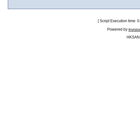
[ Script Execution time:
Powered by
Invisi
HKSAN.