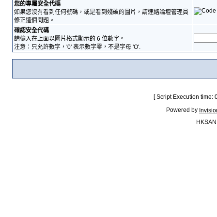
您的專屬安全代碼
如果您沒有看到任何號碼，或是看到殘破的圖片，請連絡論壇管理員
修正這個問題。
確認安全代碼
請輸入在上面以圖片格式顯示的 6 位數字。
注意：只允許數字，'0' 表示數字零，不是字母 'O'.
[ Script Execution time:
Powered by
Invisi
HKSAN.