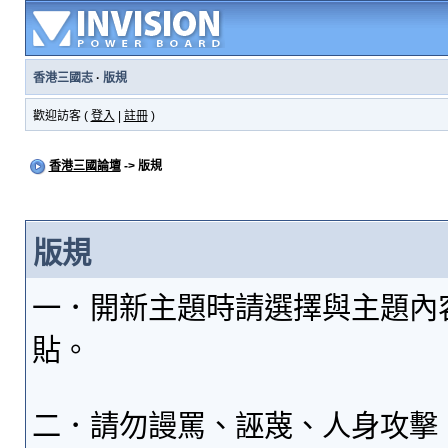
香港三國志
·
版規
歡迎訪客 (
登入
|
註冊
)
香港三國論壇
-> 版規
版規
一．開新主題時請選擇與主題內
貼。
二．請勿謾罵、誣蔑、人身攻擊