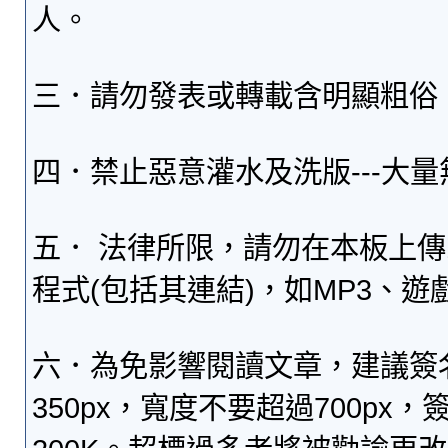
人。
三．請勿發表或轉載含明顯粗俗
四．禁止惡意灌水及洗版---大
五． 法律所限，請勿在本板上
程式(包括其連結)，如MP3、遊
六．為免影響閱讀文章，建議簽
350px，寬度不要超過700p