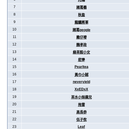
阿暪
7
諸葛羲
8
秋盈
9
龍驤將軍
10
諸葛people
11
雞仔嘜
12
魏孝政
13
綠茶館小女
14
悲慘
15
Pearltea
16
黃巾小賊
17
neveryield
18
XxEDxX
19
茶水小妹蘋兒
20
拖雷
21
高長恭
22
伍子攸
23
Leaf