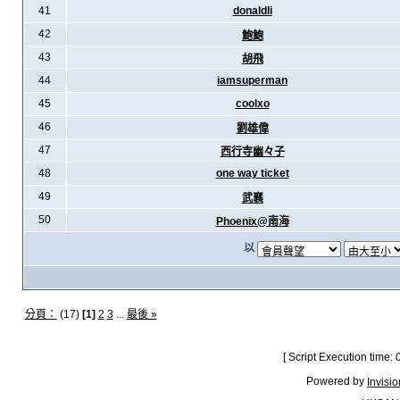
41
donaldli
42
鮑鮑
43
胡飛
44
iamsuperman
45
coolxo
46
劉雄偉
47
西行寺幽々子
48
one way ticket
49
武襄
50
Phoenix@南海
以
分頁：
(17)
[1]
2
3
...
最後 »
[ Script Execution time:
Powered by
Invisi