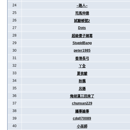
24
~路人~
25
司馬仲達
26
試驗帳號2
27
Dots
28
超級傻子諸葛
29
StupidBang
30
peter1985
31
香港長弓
32
丫全
33
夏侯駿
34
秋楓
35
呂遜
36
俺胡漢三回來了
37
chunsan229
38
議事論事
39
cdg070089
40
小巫師