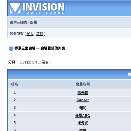
香港三國志
·
版規
歡迎訪客 (
登入
|
註冊
)
香港三國論壇
-> 論壇聲望值列表
分頁：
(17)
[1]
2
3
...
最後 »
聲
排名
會員名稱
1
徐元直
2
Caesar
3
懶蛇
4
參謀ABC
5
耒戈氏
6