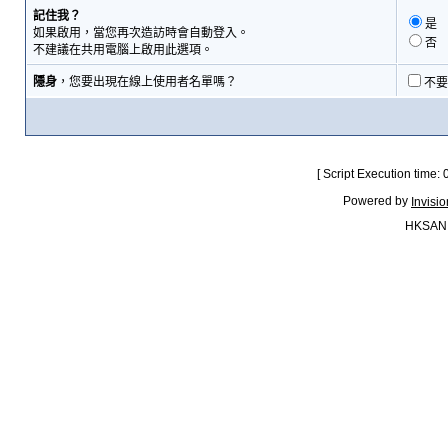
記住我？
是
如果啟用，當您再次造訪時會自動登入。
否
不建議在共用電腦上啟用此選項。
隱身
，您要出現在線上使用者名單嗎？
不要
[ Script Execution time:
Powered by
Invisi
HKSAN.