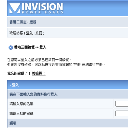
香港三國志
·
版規
歡迎訪客 (
登入
|
註冊
)
香港三國論壇
-> 登入
在您可以登入之前必須已經註冊一個帳號。
如果您沒有帳號，可以點按接近畫面頂端的 '註冊' 連結進行註冊。
我忘記密碼了！
按這裡！
登入
請在下面輸入您的資料進行登入
請輸入您的名稱
請輸入您的密碼
選項