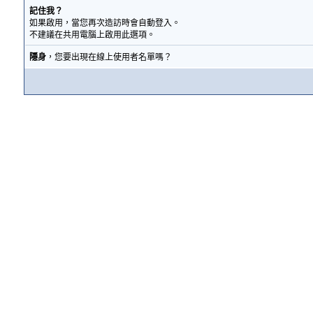
記住我？
如果啟用，當您再次造訪時會自動登入。
不建議在共用電腦上啟用此選項。
隱身
，您要出現在線上使用者名單嗎？