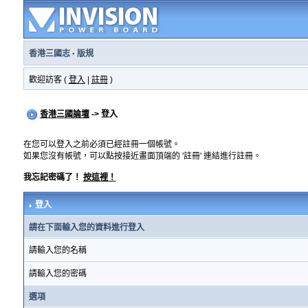
香港三國志
·
版規
歡迎訪客 (
登入
|
註冊
)
香港三國論壇
-> 登入
在您可以登入之前必須已經註冊一個帳號。
如果您沒有帳號，可以點按接近畫面頂端的 '註冊' 連結進行註冊。
我忘記密碼了！
按這裡！
登入
請在下面輸入您的資料進行登入
請輸入您的名稱
請輸入您的密碼
選項