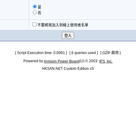
是
否
不要將我加入到線上使用者名單
[ Script Execution time: 0.0081 ] [ 6 queries used ] [ GZIP 啟用 ]
Powered by
(U) © 2003
Invision Power Board
IPS, Inc.
HKSAN.NET Custom Edition v3