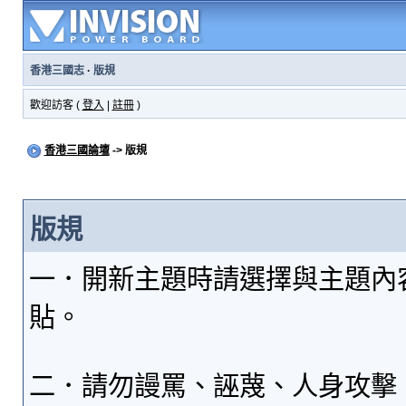
香港三國志
·
版規
歡迎訪客 (
登入
|
註冊
)
香港三國論壇
-> 版規
版規
一．開新主題時請選擇與主題內
貼。
二．請勿謾罵、誣蔑、人身攻擊