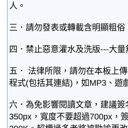
人。
三．請勿發表或轉載含明顯粗俗
四．禁止惡意灌水及洗版---大
五． 法律所限，請勿在本板上
程式(包括其連結)，如MP3、遊
六．為免影響閱讀文章，建議簽
350px，寬度不要超過700p