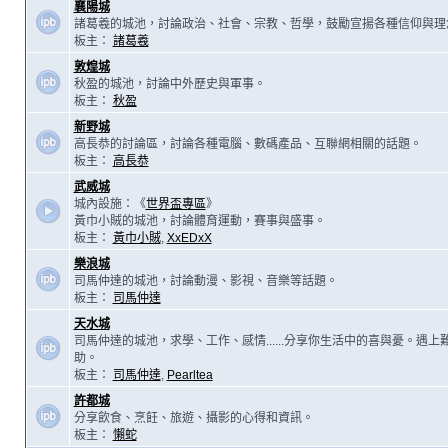
襄陽城
諸葛羲的城池，討論政治、社會、宗教、哲學，鼓勵宣揚各種信仰與理
板主：
諸葛羲
敦煌城
秋盈的城池，討論中外歷史與軍事。
板主：
秋盈
新野城
高長恭的討論區，討論各種電腦、數碼產品、互聯網相關的話題。
板主：
高長恭
武威城
城內設施：《
世界盃專區
》
黃巾小賊的城池，討論體育運動，賽事與盛事。
板主：
黃巾小賊
,
XxEDxX
樂浪城
司馬仲達的城池，討論動漫、影視、音樂等話題。
板主：
司馬仲達
天水城
司馬仲達的城池，求學、工作、感情......分享你生活中的喜與憂。遇
助。
板主：
司馬仲達
,
Pearltea
許都城
分享飲食、烹飪、旅遊、攝影的心得和資訊。
板主：
懶蛇