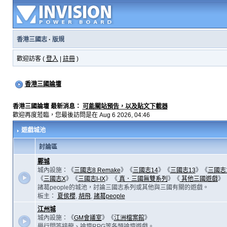
香港三國志
·
版規
歡迎訪客 (
登入
|
註冊
)
香港三國論壇
香港三國論壇 最新消息：
可能關站預告，以及貼文下載器
歡迎再度蒞臨，您最後訪問是在 Aug 6 2026, 04:46
遊戲城池
討論區
鄴城
城內設施：《
三國志8 Remake
》《
三國志14
》《
三國志13
》《
三國志
《
三國志X
》《
三國志I-IX
》《
真．三國無雙系列
》《
其他三國遊戲
》
諸葛people的城池，討論三國志系列或其他與三國有關的遊戲。
板主：
夏侯櫻
,
胡飛
,
諸葛people
江州城
城內設施：《
GM會議室
》《
江洲檔案館
》
舉行問答接龍、論壇RPG等各類論壇遊戲。