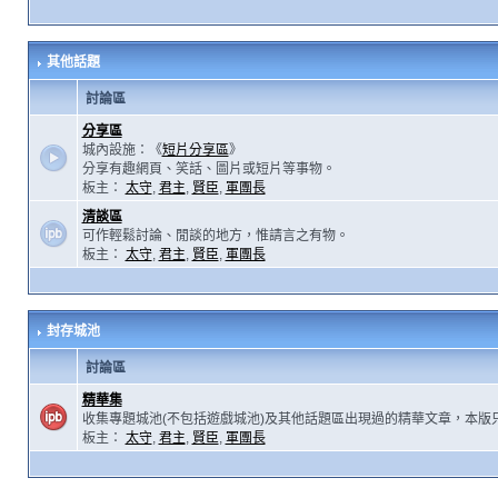
其他話題
討論區
分享區
城內設施：《
短片分享區
》
分享有趣網頁、笑話、圖片或短片等事物。
板主：
太守
,
君主
,
賢臣
,
軍團長
清談區
可作輕鬆討論、閒談的地方，惟請言之有物。
板主：
太守
,
君主
,
賢臣
,
軍團長
封存城池
討論區
精華集
收集專題城池(不包括遊戲城池)及其他話題區出現過的精華文章，本版
板主：
太守
,
君主
,
賢臣
,
軍團長