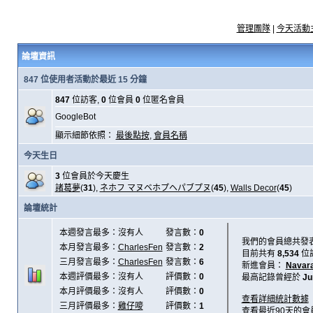
管理團隊
|
今天活動
論壇資訊
847 位使用者活動於最近 15 分鐘
847
位訪客,
0
位會員
0
位匿名會員
GoogleBot
顯示細節依照：
最後點按
,
會員名稱
今天生日
3
位會員於今天慶生
諸葛夢
(
31
),
ネホフ マヌベホプヘパブプヌ
(
45
),
Walls Decor
(
45
)
論壇統計
本週發言最多：沒有人
發言數：
0
我們的會員總共發
本月發言最多：
CharlesFen
發言數：
2
目前共有
8,534
位
三月發言最多：
CharlesFen
發言數：
6
新進會員：
Navar
本週評價最多：沒有人
評價數：
0
最高記錄曾經於
Ju
本月評價最多：沒有人
評價數：
0
查看詳細統計數據
三月評價最多：
雞仔嘜
評價數：
1
查看最近90天的會