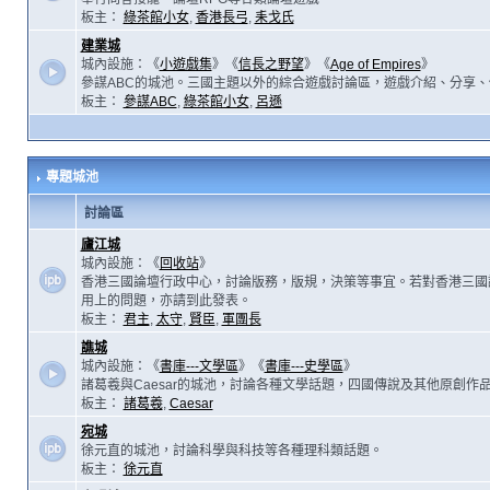
板主：
綠茶館小女
,
香港長弓
,
耒戈氏
建業城
城內設施：《
小遊戲集
》《
信長之野望
》《
Age of Empires
》
參謀ABC的城池。三國主題以外的綜合遊戲討論區，遊戲介紹、分享、
板主：
參謀ABC
,
綠茶館小女
,
呂遜
專題城池
討論區
廬江城
城內設施：《
回收站
》
香港三國論壇行政中心，討論版務，版規，決策等事宜。若對香港三國
用上的問題，亦請到此發表。
板主：
君主
,
太守
,
賢臣
,
軍團長
譙城
城內設施：《
書庫---文學區
》《
書庫---史學區
》
諸葛羲與Caesar的城池，討論各種文學話題，四國傳說及其他原創作
板主：
諸葛羲
,
Caesar
宛城
徐元直的城池，討論科學與科技等各種理科類話題。
板主：
徐元直