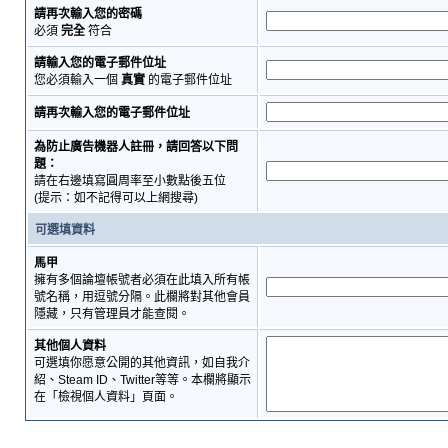
請再次輸入您的密碼
必須
完全
符合
請輸入您的電子郵件位址
您必須輸入一個
真實
的電子郵件位址
請再次輸入您的電子郵件位址
為防止廣告機器人註冊，請回答以下問
題：
請在右邊填寫圓周率至小數點後五位
(提示：如不記得可以上網搜尋)
可選填資料
馬甲
擁有多個論壇帳號者必須在此填入所有帳
號名稱，用逗號分隔。此欄將對其他會員
隱藏，只有管理員才能查閱。
其他個人資料
可選填你愿意公開的其他資訊，如自我介
紹、Steam ID、Twitter等等。本欄將顯示
在「檢視個人資料」頁面。