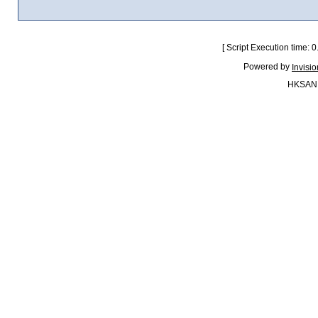
[ Script Execution time:
Powered by
Invisi
HKSAN.