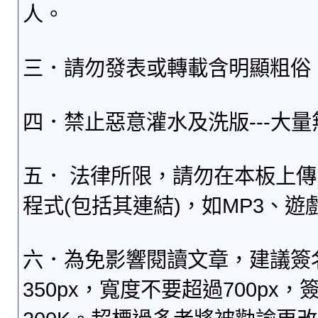
人。
三．請勿發表或轉載含明顯粗俗
四．禁止惡意灌水及洗版---大
五． 法律所限，請勿在本板上
程式(包括其連結)，如MP3、遊
六．為免影響閱讀文章，建議簽
350px，寬度不要超過700p