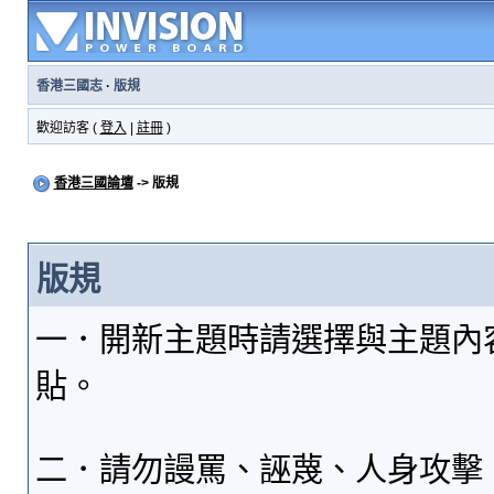
香港三國志
·
版規
歡迎訪客 (
登入
|
註冊
)
香港三國論壇
-> 版規
版規
一．開新主題時請選擇與主題內
貼。
二．請勿謾罵、誣蔑、人身攻擊