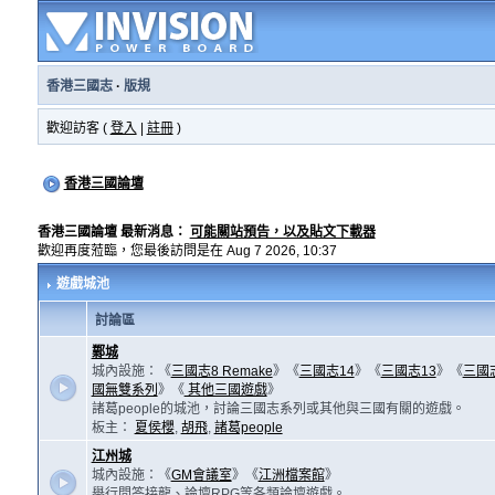
香港三國志
·
版規
歡迎訪客 (
登入
|
註冊
)
香港三國論壇
香港三國論壇 最新消息：
可能關站預告，以及貼文下載器
歡迎再度蒞臨，您最後訪問是在 Aug 7 2026, 10:37
遊戲城池
討論區
鄴城
城內設施：《
三國志8 Remake
》《
三國志14
》《
三國志13
》《
三國
國無雙系列
》《
其他三國遊戲
》
諸葛people的城池，討論三國志系列或其他與三國有關的遊戲。
板主：
夏侯櫻
,
胡飛
,
諸葛people
江州城
城內設施：《
GM會議室
》《
江洲檔案館
》
舉行問答接龍、論壇RPG等各類論壇遊戲。