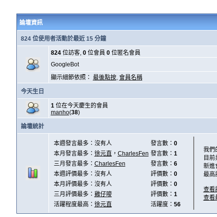
論壇資訊
824 位使用者活動於最近 15 分鐘
824
位訪客,
0
位會員
0
位匿名會員
GoogleBot
顯示細節依照：
最後點按
,
會員名稱
今天生日
1
位在今天慶生的會員
manho
(
38
)
論壇統計
本週發言最多：沒有人
發言數：
0
我們
本月發言最多：
徐元直
，
CharlesFen
發言數：
1
目前
三月發言最多：
CharlesFen
發言數：
6
新進
本週評價最多：沒有人
評價數：
0
最高
本月評價最多：沒有人
評價數：
0
查看
三月評價最多：
雞仔嘜
評價數：
1
查看
活躍程度最高：
徐元直
活躍度：
56