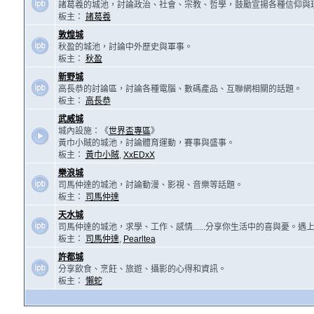
諸葛羲的城池，討論政治、社會、宗教、哲學，鼓勵宣揚各種信仰與
板主：
諸葛羲
敦煌城
秋盈的城池，討論中外歷史與軍事。
板主：
秋盈
新野城
高長恭的討論區，討論各種電腦、數碼產品、互聯網相關的話題。
板主：
高長恭
武威城
城內設施：《
世界盃專區
》
黃巾小賊的城池，討論體育運動，賽事與盛事。
板主：
黃巾小賊
,
XxEDxX
樂浪城
司馬仲達的城池，討論動漫、影視、音樂等話題。
板主：
司馬仲達
天水城
司馬仲達的城池，求學、工作、感情......分享你生活中的喜與憂。
板主：
司馬仲達
,
Pearltea
許都城
分享飲食、烹飪、旅遊、攝影的心得和資訊。
板主：
懶蛇