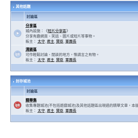
其他話題
討論區
分享區
城內設施：《
短片分享區
》
分享有趣網頁、笑話、圖片或短片等事物。
板主：
太守
,
君主
,
賢臣
,
軍團長
清談區
可作輕鬆討論、閒談的地方，惟請言之有物。
板主：
太守
,
君主
,
賢臣
,
軍團長
封存城池
討論區
精華集
收集專題城池(不包括遊戲城池)及其他話題區出現過的精華文章，本
板主：
太守
,
君主
,
賢臣
,
軍團長