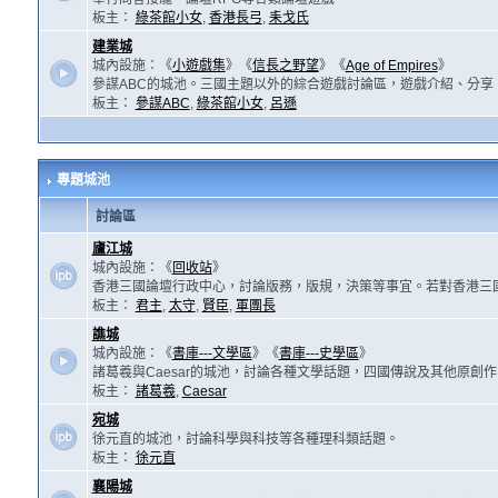
板主：
綠茶館小女
,
香港長弓
,
耒戈氏
建業城
城內設施：《
小遊戲集
》《
信長之野望
》《
Age of Empires
》
參謀ABC的城池。三國主題以外的綜合遊戲討論區，遊戲介紹、分享
板主：
參謀ABC
,
綠茶館小女
,
呂遜
專題城池
討論區
廬江城
城內設施：《
回收站
》
香港三國論壇行政中心，討論版務，版規，決策等事宜。若對香港三
板主：
君主
,
太守
,
賢臣
,
軍團長
譙城
城內設施：《
書庫---文學區
》《
書庫---史學區
》
諸葛羲與Caesar的城池，討論各種文學話題，四國傳說及其他原創
板主：
諸葛羲
,
Caesar
宛城
徐元直的城池，討論科學與科技等各種理科類話題。
板主：
徐元直
襄陽城