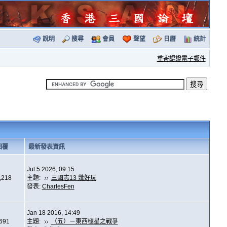
說明
搜尋
會員
聲望
日曆
統計
重寄認證電子郵件
回覆
最新發表資訊
Jul 5 2026, 09:15
,218
主題:
三國志13 幾好玩
發表:
CharlesFen
Jan 18 2016, 14:49
,691
主題:
（五）－東西極星之戰爭