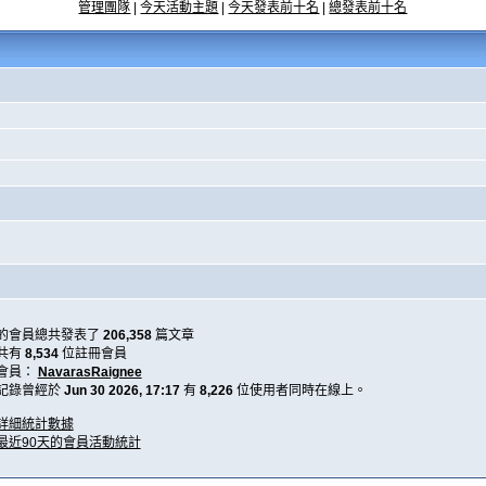
管理團隊
|
今天活動主題
|
今天發表前十名
|
總發表前十名
的會員總共發表了
206,358
篇文章
共有
8,534
位註冊會員
會員：
NavarasRaignee
記錄曾經於
Jun 30 2026, 17:17
有
8,226
位使用者同時在線上。
詳細統計數據
最近90天的會員活動統計