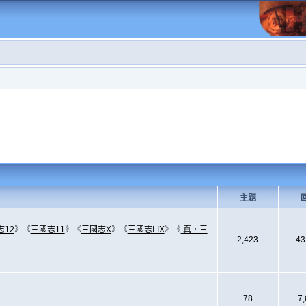
主題
志12
》《
三國志11
》《
三國志X
》《
三國志I-IX
》《
真．三
2,423
43
78
7