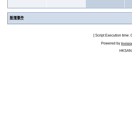
新增事件
[ Script Execution time:
Powered by
Invisi
HKSAN.