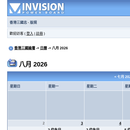
香港三國志
·
版規
歡迎訪客 (
登入
|
註冊
)
香港三國論壇
->
日曆
-> 八月 2026
八月 2026
<
七月 20
星期日
星期一
星期二
星
2
3
4