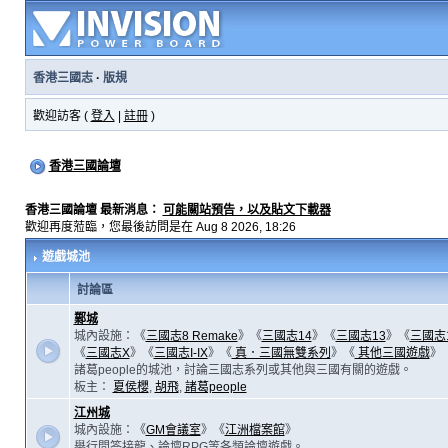
香港三國志
·
版規
歡迎訪客 (
登入
|
註冊
)
香港三國論壇
香港三國論壇 最新消息：
可能關站預告，以及貼文下載器
歡迎再度蒞臨，您最後訪問是在 Aug 8 2026, 18:26
遊戲城池
討論區
鄴城
城內設施：《
三國志8 Remake
》《
三國志14
》《
三國志13
》《
三國志
《
三國志X
》《
三國志I-IX
》《
真．三國無雙系列
》《
其他三國遊戲
》
諸葛people的城池，討論三國志系列或其他與三國有關的遊戲。
板主：
夏侯櫻
,
胡飛
,
諸葛people
江州城
城內設施：《
GM會議室
》《
江洲檔案館
》
舉行問答接龍、論壇RPG等各類論壇遊戲。