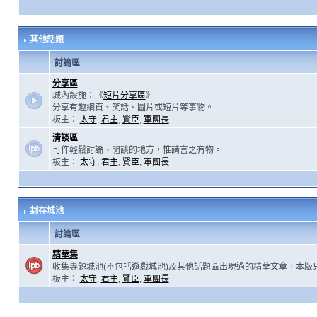
其他話題
討論區
分享區
城內設施：《
短片分享區
》
分享有趣網頁、笑話、圖片或短片等事物。
板主：
太守
,
君主
,
賢臣
,
軍團長
清談區
可作輕鬆討論、閒談的地方，惟請言之有物。
板主：
太守
,
君主
,
賢臣
,
軍團長
封存城池
討論區
精華集
收集專題城池(不包括遊戲城池)及其他話題區出現過的精華文章，本版
板主：
太守
,
君主
,
賢臣
,
軍團長