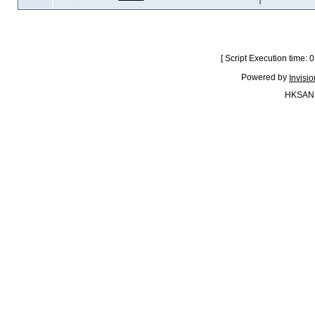
[ Script Execution time:
Powered by
Invisi
HKSAN.