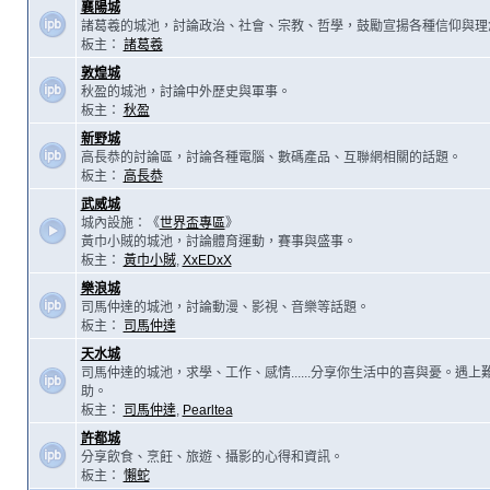
襄陽城
諸葛羲的城池，討論政治、社會、宗教、哲學，鼓勵宣揚各種信仰與理
板主：
諸葛羲
敦煌城
秋盈的城池，討論中外歷史與軍事。
板主：
秋盈
新野城
高長恭的討論區，討論各種電腦、數碼產品、互聯網相關的話題。
板主：
高長恭
武威城
城內設施：《
世界盃專區
》
黃巾小賊的城池，討論體育運動，賽事與盛事。
板主：
黃巾小賊
,
XxEDxX
樂浪城
司馬仲達的城池，討論動漫、影視、音樂等話題。
板主：
司馬仲達
天水城
司馬仲達的城池，求學、工作、感情......分享你生活中的喜與憂。遇
助。
板主：
司馬仲達
,
Pearltea
許都城
分享飲食、烹飪、旅遊、攝影的心得和資訊。
板主：
懶蛇