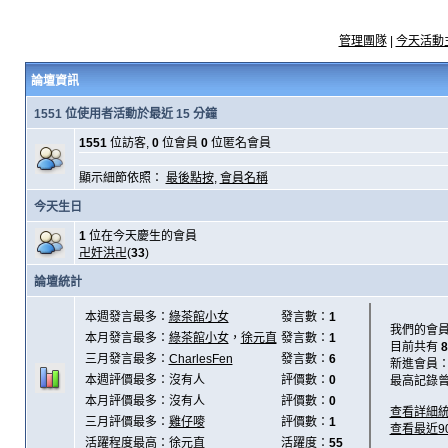
管理團隊
|
今天活動
論壇資訊
1551 位使用者活動於最近 15 分鐘
1551
位訪客,
0
位會員
0
位匿名會員
顯示細節依照：
最後點按
,
會員名稱
今天生日
1
位在今天慶生的會員
卍奸洪卍
(
33
)
論壇統計
本週發言最多：
綠茶館小女
發言數：
1
我們的會
本月發言最多：
綠茶館小女
，
徐元直
發言數：
1
目前共有
8
三月發言最多：
CharlesFen
發言數：
6
新進會員
本週評價最多：沒有人
評價數：
0
最高記錄
本月評價最多：沒有人
評價數：
0
查看詳細
三月評價最多：
雞仔嘜
評價數：
1
查看最近9
活躍程度最高：
徐元直
活躍度：
55