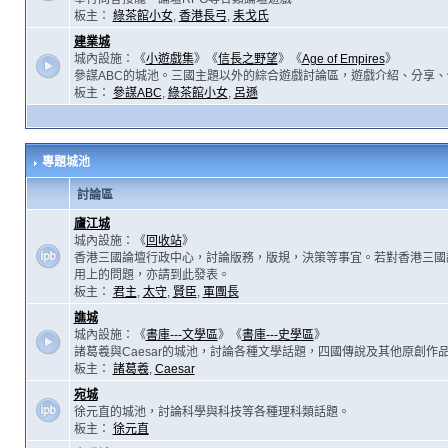
板主：
綠茶館小女
,
香港長弓
,
耒戈氏
建業城
城內設施：《
小遊戲集
》《
信長之野望
》《
Age of Empires
》
參謀ABC的城池。三國主題以外的綜合遊戲討論區，遊戲介紹、分享、
板主：
參謀ABC
,
綠茶館小女
,
呂遜
專題城池
討論區
廬江城
城內設施：《
回收站
》
香港三國論壇行政中心，討論版務，版規，決策等事宜。若對香港三國
用上的問題，亦請到此發表。
板主：
君主
,
太守
,
賢臣
,
軍團長
譙城
城內設施：《
書庫---文學區
》《
書庫---史學區
》
諸葛羲與Caesar的城池，討論各種文學話題，四國傳說及其他原創作
板主：
諸葛羲
,
Caesar
宛城
徐元直的城池，討論科學與科技等各種理科類話題。
板主：
徐元直