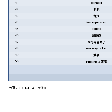
41
donaldli
42
鮑鮑
43
胡飛
44
iamsuperman
45
coolxo
46
劉雄偉
47
西行寺幽々子
48
one way ticket
49
武襄
50
Phoenix@南海
分頁：
(17)
[1]
2
3
...
最後 »