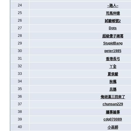
24
~路人~
25
司馬仲達
26
試驗帳號2
27
Dots
28
超級傻子諸葛
29
StupidBang
30
peter1985
31
香港長弓
32
丫全
33
夏侯駿
34
秋楓
35
呂遜
36
俺胡漢三回來了
37
chunsan229
38
議事論事
39
cdg070089
40
小巫師