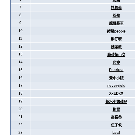
阿暪
7
諸葛羲
8
秋盈
9
龍驤將軍
10
諸葛people
11
雞仔嘜
12
魏孝政
13
綠茶館小女
14
悲慘
15
Pearltea
16
黃巾小賊
17
neveryield
18
XxEDxX
19
茶水小妹蘋兒
20
拖雷
21
高長恭
22
伍子攸
23
Leaf