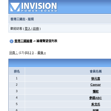
香港三國志
·
版規
歡迎訪客 (
登入
|
註冊
)
香港三國論壇
-> 論壇聲望值列表
分頁：
(17)
[1]
2
3
...
最後 »
排名
會員名稱
1
徐元直
2
Caesar
3
懶蛇
4
參謀ABC
5
耒戈氏
6