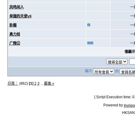
凤鸣闲人
一
单翅的天使ylj
一
卧龍
一
奥力给
一
广翔公
一
僅顯
顯示
由
分頁：
(862)
[1]
2
3
...
最後 »
[ Script Execution time:
Powered by
Invisi
HKSAN.