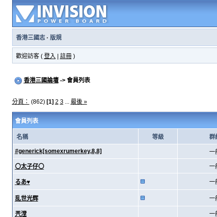
香港三國志
·
版規
歡迎訪客 (
登入
|
註冊
)
香港三國論壇
-> 會員列表
分頁：
(862)
[1]
2
3
...
最後 »
會員列表
名稱
等級
群
#generick[somexrumerkey,8,8]
一
〇太子仔〇
一
るあ♥
一
乱世光辉
一
兲漟
一