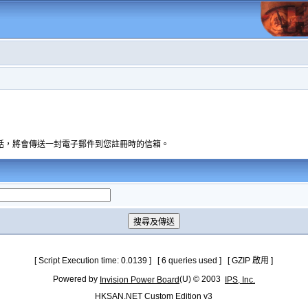
話，將會傳送一封電子郵件到您註冊時的信箱。
[ Script Execution time: 0.0139 ] [ 6 queries used ] [ GZIP 啟用 ]
Powered by
(U) © 2003
Invision Power Board
IPS, Inc.
HKSAN.NET Custom Edition v3