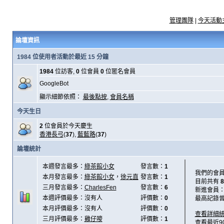
管理團隊
|
今天活動
論壇資訊
1984 位使用者活動於最近 15 分鐘
1984
位訪客,
0
位會員
0
位匿名會員
GoogleBot
顯示細節依照：
最後點按
,
會員名稱
今天生日
2
位會員於今天慶生
香港長弓
(
37
),
藍藍路
(
37
)
論壇統計
本週發言最多：
綠茶館小女
發言數：
1
我們的會
本月發言最多：
綠茶館小女
，
徐元直
發言數：
1
目前共有
8
三月發言最多：
CharlesFen
發言數：
6
新進會員
本週評價最多：沒有人
評價數：
0
最高記錄
本月評價最多：沒有人
評價數：
0
查看詳細
三月評價最多：
雞仔嘜
評價數：
1
查看最近9