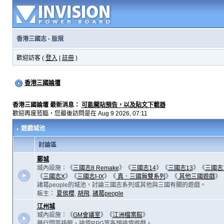
香港三國志
·
版規
歡迎訪客 (
登入
|
註冊
)
香港三國論壇
香港三國論壇 最新消息：
可能關站預告，以及貼文下載器
歡迎再度蒞臨，您最後訪問是在 Aug 9 2026, 07:11
遊戲城池
討論區
鄴城
城內設施：《
三國志8 Remake
》《
三國志14
》《
三國志13
》《
三國志
《
三國志X
》《
三國志I-IX
》《
真．三國無雙系列
》《
其他三國遊戲
》
諸葛people的城池，討論三國志系列或其他與三國有關的遊戲。
板主：
夏侯櫻
,
胡飛
,
諸葛people
江州城
城內設施：《
GM會議室
》《
江洲檔案館
》
舉行問答接龍、論壇RPG等各類論壇遊戲。