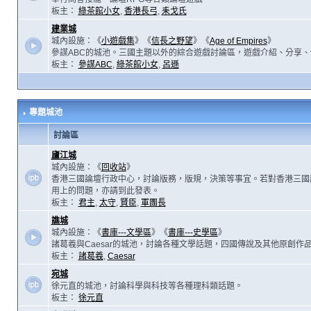
板主：
綠茶館小女
,
香港長弓
,
耒戈氏
建業城
城內設施：《
小遊戲集
》《
信長之野望
》《
Age of Empires
》
參謀ABC的城池。三國主題以外的綜合遊戲討論區，遊戲介紹、分享、
板主：
參謀ABC
,
綠茶館小女
,
呂遜
專題城池
討論區
廬江城
城內設施：《
回收站
》
香港三國論壇行政中心，討論版務，版規，決策等事宜。若對香港三國
用上的問題，亦請到此發表。
板主：
君主
,
太守
,
賢臣
,
軍團長
譙城
城內設施：《
書庫---文學區
》《
書庫---史學區
》
諸葛羲與Caesar的城池，討論各種文學話題，四國傳說及其他原創作
板主：
諸葛羲
,
Caesar
宛城
徐元直的城池，討論科學與科技等各種理科類話題。
板主：
徐元直