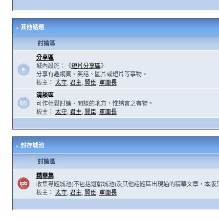
其他話題
討論區
分享區
城內設施：《
短片分享區
》
分享有趣網頁、笑話、圖片或短片等事物。
板主：
太守
,
君主
,
賢臣
,
軍團長
清談區
可作輕鬆討論、閒談的地方，惟請言之有物。
板主：
太守
,
君主
,
賢臣
,
軍團長
封存城池
討論區
精華集
收集專題城池(不包括遊戲城池)及其他話題區出現過的精華文章，本版
板主：
太守
,
君主
,
賢臣
,
軍團長