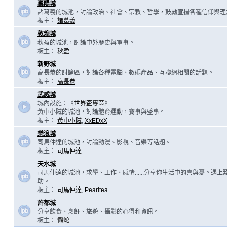
襄陽城
諸葛羲的城池，討論政治、社會、宗教、哲學，鼓勵宣揚各種信仰與理
板主：
諸葛羲
敦煌城
秋盈的城池，討論中外歷史與軍事。
板主：
秋盈
新野城
高長恭的討論區，討論各種電腦、數碼產品、互聯網相關的話題。
板主：
高長恭
武威城
城內設施：《
世界盃專區
》
黃巾小賊的城池，討論體育運動，賽事與盛事。
板主：
黃巾小賊
,
XxEDxX
樂浪城
司馬仲達的城池，討論動漫、影視、音樂等話題。
板主：
司馬仲達
天水城
司馬仲達的城池，求學、工作、感情......分享你生活中的喜與憂。遇
助。
板主：
司馬仲達
,
Pearltea
許都城
分享飲食、烹飪、旅遊、攝影的心得和資訊。
板主：
懶蛇