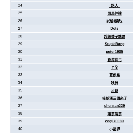
24
~路人~
25
司馬仲達
26
試驗帳號2
27
Dots
28
超級傻子諸葛
29
StupidBang
30
peter1985
31
香港長弓
32
丫全
33
夏侯駿
34
秋楓
35
呂遜
36
俺胡漢三回來了
37
chunsan229
38
議事論事
39
cdg070089
40
小巫師