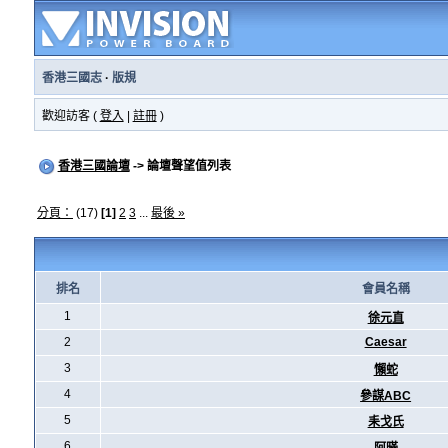
香港三國志
·
版規
歡迎訪客 (
登入
|
註冊
)
香港三國論壇
-> 論壇聲望值列表
分頁：
(17)
[1]
2
3
...
最後 »
排名
會員名稱
1
徐元直
2
Caesar
3
懶蛇
4
參謀ABC
5
耒戈氏
6