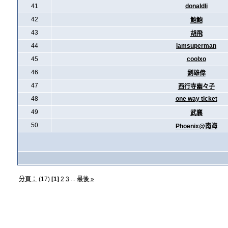
41
donaldli
42
鮑鮑
43
胡飛
44
iamsuperman
45
coolxo
46
劉雄偉
47
西行寺幽々子
48
one way ticket
49
武襄
50
Phoenix@南海
分頁：
(17)
[1]
2
3
...
最後 »