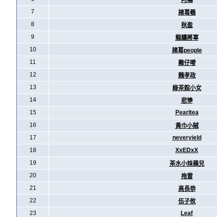
阿暪
7
諸葛羲
8
秋盈
9
龍驤將軍
10
諸葛people
11
雞仔嘜
12
魏孝政
13
綠茶館小女
14
悲慘
15
Pearltea
16
黃巾小賊
17
neveryield
18
XxEDxX
19
茶水小妹蘋兒
20
拖雷
21
高長恭
22
伍子攸
23
Leaf