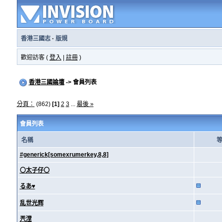
香港三國志
·
版規
歡迎訪客 (
登入
|
註冊
)
香港三國論壇
-> 會員列表
分頁：
(862)
[1]
2
3
...
最後 »
會員列表
名稱
#generick[somexrumerkey,8,8]
〇太子仔〇
るあ♥
乱世光辉
兲漟