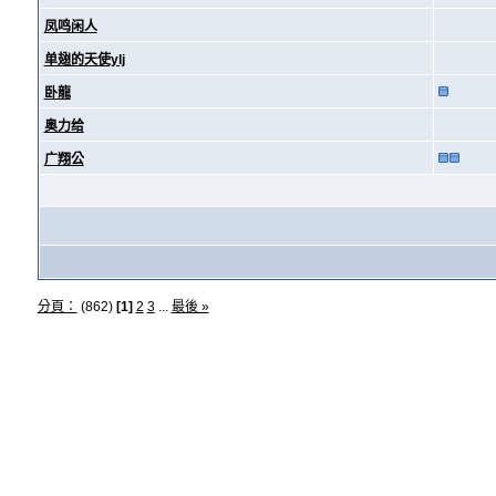
凤鸣闲人
单翅的天使ylj
卧龍
奥力给
广翔公
分頁：
(862)
[1]
2
3
...
最後 »