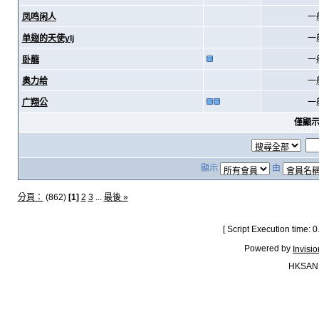
凤鸣闲人
一
单翅的天使ylj
一
卧龍
一
奥力给
一
广翔公
一
僅顯
顯示
由
分頁：
(862)
[1]
2
3
...
最後 »
[ Script Execution time:
Powered by
Invisi
HKSAN.