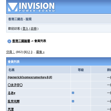
香港三國志
·
版規
歡迎訪客 (
登入
|
註冊
)
香港三國論壇
-> 會員列表
分頁：
(862)
[1]
2
3
...
最後 »
會員列表
名稱
等級
群
#generick[somexrumerkey,8,8]
一
〇太子仔〇
一
るあ♥
一
乱世光辉
一
兲漟
一