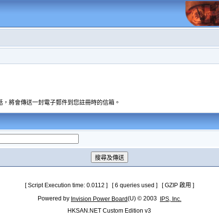
話，將會傳送一封電子郵件到您註冊時的信箱。
[ Script Execution time: 0.0112 ] [ 6 queries used ] [ GZIP 啟用 ]
Powered by
(U) © 2003
Invision Power Board
IPS, Inc.
HKSAN.NET Custom Edition v3