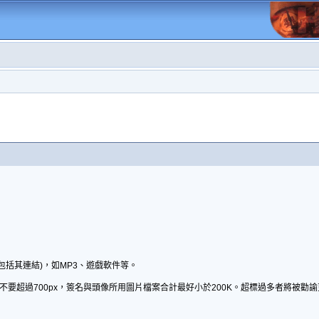
包括其連結)，如MP3、遊戲軟件等。
不要超過700px，簽名與頭像所用圖片檔案合計最好小於200K。超標過多者將被勸