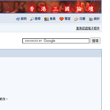
說明
搜尋
會員
聲望
日曆
統計
重寄認證電子郵件
諭更改。