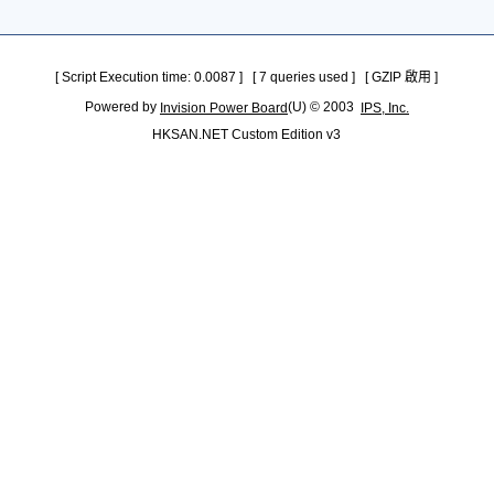
[ Script Execution time: 0.0087 ] [ 7 queries used ] [ GZIP 啟用 ]
Powered by
(U) © 2003
Invision Power Board
IPS, Inc.
HKSAN.NET Custom Edition v3