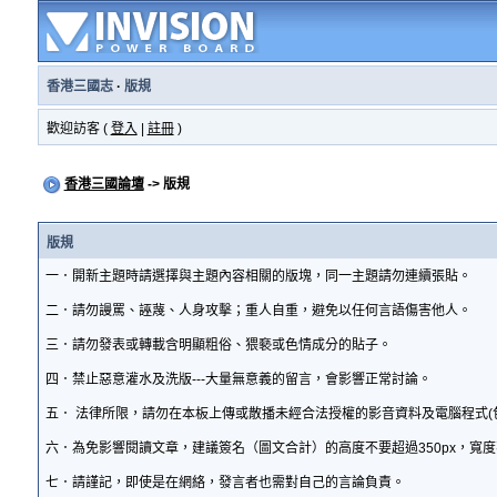
香港三國志
·
版規
歡迎訪客 (
登入
|
註冊
)
香港三國論壇
-> 版規
版規
一．開新主題時請選擇與主題內容相關的版塊，同一主題請勿連續張貼。
二．請勿謾罵、誣蔑、人身攻擊；重人自重，避免以任何言語傷害他人。
三．請勿發表或轉載含明顯粗俗、猥褻或色情成分的貼子。
四．禁止惡意灌水及洗版---大量無意義的留言，會影響正常討論。
五． 法律所限，請勿在本板上傳或散播未經合法授權的影音資料及電腦程式(
六．為免影響閱讀文章，建議簽名（圖文合計）的高度不要超過350px，寬度
七．請謹記，即使是在網絡，發言者也需對自己的言論負責。