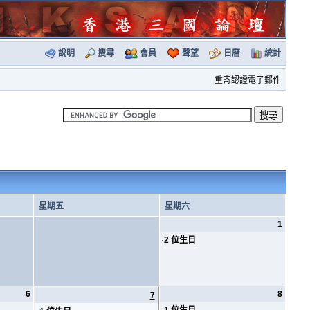
說明
搜尋
會員
聲望
日曆
統計
重寄認證電子郵件
星期五
星期六
1
·
2 位生日
6
8
7