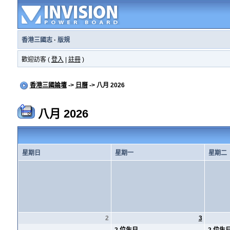
香港三國志
·
版規
歡迎訪客 (
登入
|
註冊
)
香港三國論壇
->
日曆
-> 八月 2026
八月 2026
星期日
星期一
星期二
2
3