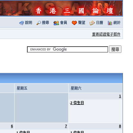
說明
搜尋
會員
聲望
日曆
統計
重寄認證電子郵件
星期五
星期六
1
·
2 位生日
6
7
8