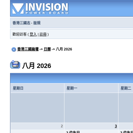
香港三國志
·
版規
歡迎訪客 (
登入
|
註冊
)
香港三國論壇
->
日曆
-> 八月 2026
八月 2026
星期日
星期一
星期二
2
3