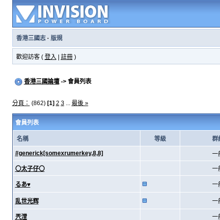
香港三國志
·
版規
歡迎訪客 (
登入
|
註冊
)
香港三國論壇
-> 會員列表
分頁：
(862)
[1]
2
3
...
最後 »
會員列表
名稱
等級
群
#generick[somexrumerkey,8,8]
一
〇太子仔〇
一
るあ♥
一
乱世光辉
一
兲漟
一