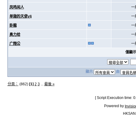
凤鸣闲人
一
单翅的天使ylj
一
卧龍
一
奥力给
一
广翔公
一
僅顯
顯示
由
分頁：
(862)
[1]
2
3
...
最後 »
[ Script Execution time:
Powered by
Invisi
HKSAN.