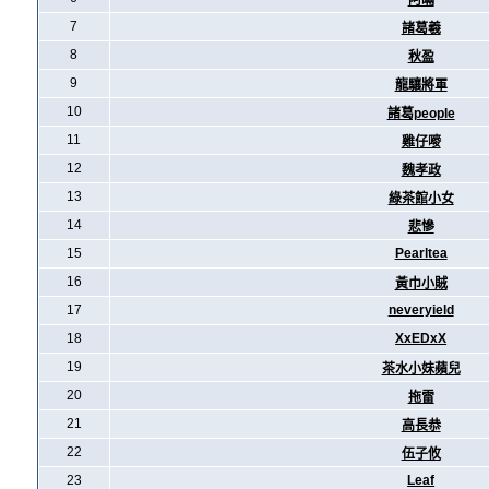
阿暪
7
諸葛羲
8
秋盈
9
龍驤將軍
10
諸葛people
11
雞仔嘜
12
魏孝政
13
綠茶館小女
14
悲慘
15
Pearltea
16
黃巾小賊
17
neveryield
18
XxEDxX
19
茶水小妹蘋兒
20
拖雷
21
高長恭
22
伍子攸
23
Leaf