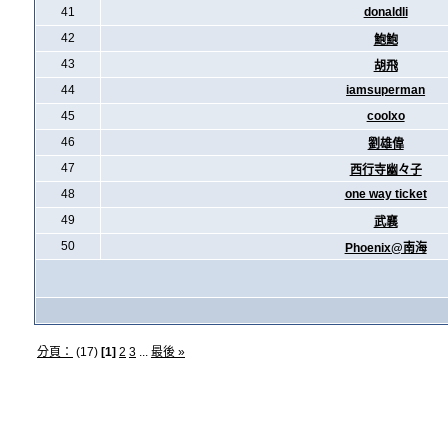
41
donaldli
42
鮑鮑
43
胡飛
44
iamsuperman
45
coolxo
46
劉雄偉
47
西行寺幽々子
48
one way ticket
49
武襄
50
Phoenix@南海
分頁：
(17)
[1]
2
3
...
最後 »