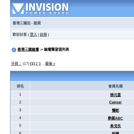
香港三國志
·
版規
歡迎訪客 (
登入
|
註冊
)
香港三國論壇
-> 論壇聲望值列表
分頁：
(17)
[1]
2
3
...
最後 »
排名
會員名稱
1
徐元直
2
Caesar
3
懶蛇
4
參謀ABC
5
耒戈氏
6