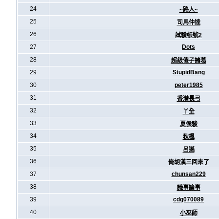
24
~路人~
25
司馬仲達
26
試驗帳號2
27
Dots
28
超級傻子諸葛
29
StupidBang
30
peter1985
31
香港長弓
32
丫全
33
夏侯駿
34
秋楓
35
呂遜
36
俺胡漢三回來了
37
chunsan229
38
議事論事
39
cdg070089
40
小巫師