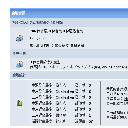
論壇資訊
706 位使用者活動於最近 15 分鐘
706
位訪客,
0
位會員
0
位匿名會員
GoogleBot
顯示細節依照：
最後點按
,
會員名稱
今天生日
3
位會員於今天慶生
諸葛夢
(
31
),
ネホフ マヌベホプヘパブプヌ
(
45
),
Walls Decor
(
45
)
論壇統計
本週發言最多：沒有人
發言數：
0
我們的會員總
本月發言最多：
CharlesFen
發言數：
2
目前共有
8,53
三月發言最多：
CharlesFen
發言數：
6
新進會員：
N
本週評價最多：沒有人
評價數：
0
最高記錄曾經
本月評價最多：沒有人
評價數：
0
查看詳細統計
三月評價最多：
雞仔嘜
評價數：
1
查看最近90
活躍程度最高：
徐元直
活躍度：
57