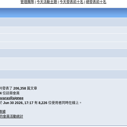
管理團隊
|
今天活動主題
|
今天發表前十名
|
總發表前十名
共發表了
206,358
篇文章
4
位註冊會員
avarasRaignee
於
Jun 30 2026, 17:17
有
8,226
位使用者同時在線上。
數據
天的會員活動統計