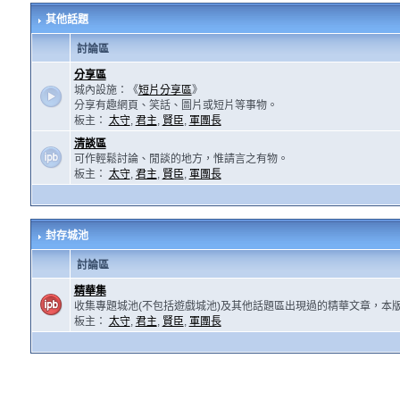
其他話題
討論區
分享區
城內設施：《
短片分享區
》
分享有趣網頁、笑話、圖片或短片等事物。
板主：
太守
,
君主
,
賢臣
,
軍團長
清談區
可作輕鬆討論、閒談的地方，惟請言之有物。
板主：
太守
,
君主
,
賢臣
,
軍團長
封存城池
討論區
精華集
收集專題城池(不包括遊戲城池)及其他話題區出現過的精華文章，本
板主：
太守
,
君主
,
賢臣
,
軍團長