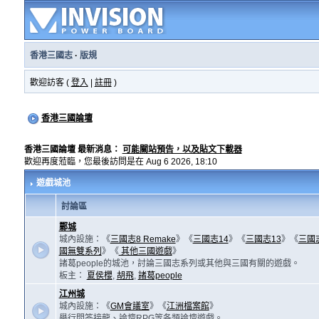
香港三國志
·
版規
歡迎訪客 (
登入
|
註冊
)
香港三國論壇
香港三國論壇 最新消息：
可能關站預告，以及貼文下載器
歡迎再度蒞臨，您最後訪問是在 Aug 6 2026, 18:10
遊戲城池
討論區
鄴城
城內設施：《
三國志8 Remake
》《
三國志14
》《
三國志13
》《
三國
國無雙系列
》《
其他三國遊戲
》
諸葛people的城池，討論三國志系列或其他與三國有關的遊戲。
板主：
夏侯櫻
,
胡飛
,
諸葛people
江州城
城內設施：《
GM會議室
》《
江洲檔案館
》
舉行問答接龍、論壇RPG等各類論壇遊戲。