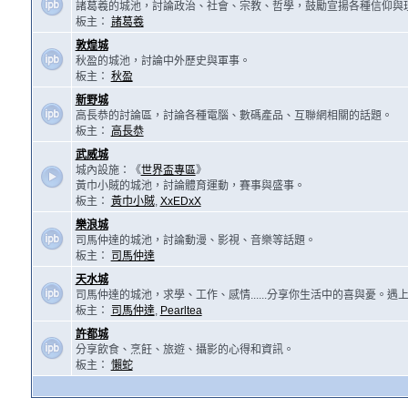
諸葛羲的城池，討論政治、社會、宗教、哲學，鼓勵宣揚各種信仰與
板主：
諸葛羲
敦煌城
秋盈的城池，討論中外歷史與軍事。
板主：
秋盈
新野城
高長恭的討論區，討論各種電腦、數碼產品、互聯網相關的話題。
板主：
高長恭
武威城
城內設施：《
世界盃專區
》
黃巾小賊的城池，討論體育運動，賽事與盛事。
板主：
黃巾小賊
,
XxEDxX
樂浪城
司馬仲達的城池，討論動漫、影視、音樂等話題。
板主：
司馬仲達
天水城
司馬仲達的城池，求學、工作、感情......分享你生活中的喜與憂。
板主：
司馬仲達
,
Pearltea
許都城
分享飲食、烹飪、旅遊、攝影的心得和資訊。
板主：
懶蛇