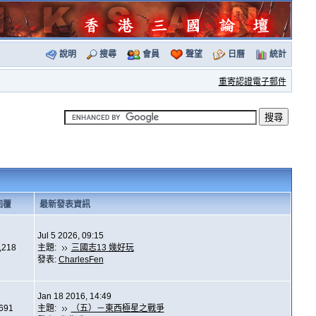
說明
搜尋
會員
聲望
日曆
統計
重寄認證電子郵件
回覆
最新發表資訊
Jul 5 2026, 09:15
,218
主題:
三國志13 幾好玩
發表:
CharlesFen
Jan 18 2016, 14:49
,691
主題:
（五）－東西極星之戰爭