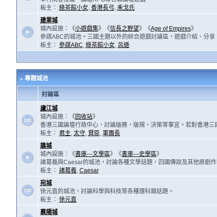
板主：
綠茶館小女
,
香港長弓
,
耒戈氏
建業城
城內設施：《
小遊戲集
》《
信長之野望
》《
Age of Empires
》
參謀ABC的城池。三國主題以外的綜合遊戲討論區，遊戲介紹、分享
板主：
參謀ABC
,
綠茶館小女
,
呂遜
專題城池
討論區
廬江城
城內設施：《
回收站
》
香港三國論壇行政中心，討論版務，版規，決策等事宜。若對香港三
板主：
君主
,
太守
,
賢臣
,
軍團長
譙城
城內設施：《
書庫---文學區
》《
書庫---史學區
》
諸葛羲與Caesar的城池，討論各種文學話題，四國傳說及其他原創
板主：
諸葛羲
,
Caesar
宛城
徐元直的城池，討論科學與科技等各種理科類話題。
板主：
徐元直
襄陽城