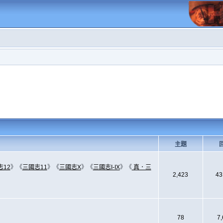
主題
志12
》《
三國志11
》《
三國志X
》《
三國志I-IX
》《
真．三
2,423
43
78
7