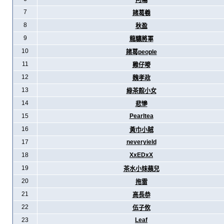
阿暪
7
諸葛羲
8
秋盈
9
龍驤將軍
10
諸葛people
11
雞仔嘜
12
魏孝政
13
綠茶館小女
14
悲慘
15
Pearltea
16
黃巾小賊
17
neveryield
18
XxEDxX
19
茶水小妹蘋兒
20
拖雷
21
高長恭
22
伍子攸
23
Leaf