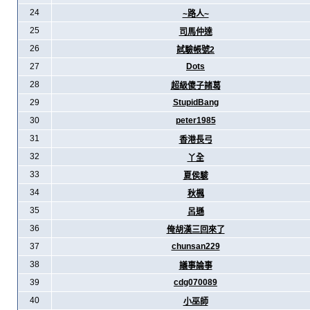
24
~路人~
25
司馬仲達
26
試驗帳號2
27
Dots
28
超級傻子諸葛
29
StupidBang
30
peter1985
31
香港長弓
32
丫全
33
夏侯駿
34
秋楓
35
呂遜
36
俺胡漢三回來了
37
chunsan229
38
議事論事
39
cdg070089
40
小巫師