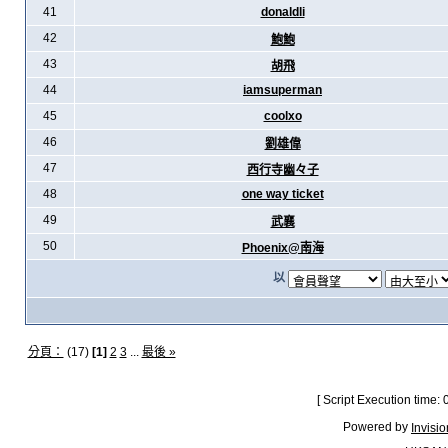
41
donaldli
42
鮑鮑
43
胡飛
44
iamsuperman
45
coolxo
46
劉雄偉
47
西行寺幽々子
48
one way ticket
49
武襄
50
Phoenix@南海
以
分頁：
(17)
[1]
2
3
...
最後 »
[ Script Execution time:
Powered by
Invisi