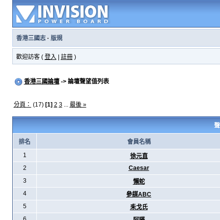
香港三國志
·
版規
歡迎訪客 (
登入
|
註冊
)
香港三國論壇
-> 論壇聲望值列表
分頁：
(17)
[1]
2
3
...
最後 »
聲
排名
會員名稱
1
徐元直
2
Caesar
3
懶蛇
4
參謀ABC
5
耒戈氏
6