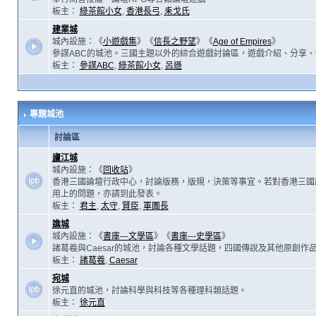
板主：
綠茶館小女
,
香港長弓
,
耒戈氏
建業城
城內設施：《
小遊戲集
》《
信長之野望
》《
Age of Empires
》
參謀ABC的城池。三國主題以外的綜合遊戲討論區，遊戲介紹、分享、
板主：
參謀ABC
,
綠茶館小女
,
呂遜
專題城池
討論區
廬江城
城內設施：《
回收站
》
香港三國論壇行政中心，討論版務，版規，決策等事宜。若對香港三國
用上的問題，亦請到此發表。
板主：
君主
,
太守
,
賢臣
,
軍團長
譙城
城內設施：《
書庫---文學區
》《
書庫---史學區
》
諸葛羲與Caesar的城池，討論各種文學話題，四國傳說及其他原創作
板主：
諸葛羲
,
Caesar
宛城
徐元直的城池，討論科學與科技等各種理科類話題。
板主：
徐元直