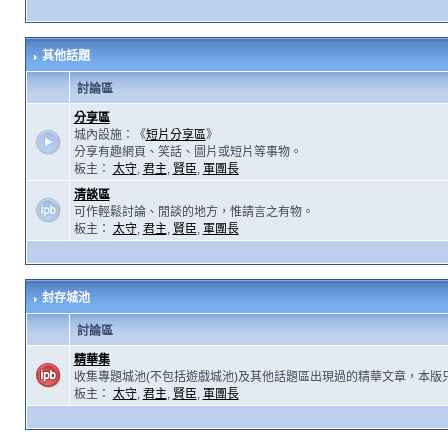
其他話題
討論區
分享區
城內設施：《
短片分享區
》
分享有趣網頁、笑話、圖片或短片等事物。
板主：
太守
,
君主
,
賢臣
,
軍團長
清談區
可作輕鬆討論、閒談的地方，惟請言之有物。
板主：
太守
,
君主
,
賢臣
,
軍團長
封存城池
討論區
精華集
收集專題城池(不包括遊戲城池)及其他話題區出現過的精華文章，本版
板主：
太守
,
君主
,
賢臣
,
軍團長