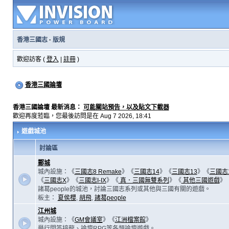
香港三國志
·
版規
歡迎訪客 (
登入
|
註冊
)
香港三國論壇
香港三國論壇 最新消息：
可能關站預告，以及貼文下載器
歡迎再度蒞臨，您最後訪問是在 Aug 7 2026, 18:41
遊戲城池
討論區
鄴城
城內設施：《
三國志8 Remake
》《
三國志14
》《
三國志13
》《
三國志
《
三國志X
》《
三國志I-IX
》《
真．三國無雙系列
》《
其他三國遊戲
》
諸葛people的城池，討論三國志系列或其他與三國有關的遊戲。
板主：
夏侯櫻
,
胡飛
,
諸葛people
江州城
城內設施：《
GM會議室
》《
江洲檔案館
》
舉行問答接龍、論壇RPG等各類論壇遊戲。