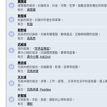
襄陽城
諸葛羲的城池，討論政治、社會、宗教、哲學，鼓勵宣揚各種信仰與理
板主：
諸葛羲
敦煌城
秋盈的城池，討論中外歷史與軍事。
板主：
秋盈
新野城
高長恭的討論區，討論各種電腦、數碼產品、互聯網相關的話題。
板主：
高長恭
武威城
城內設施：《
世界盃專區
》
黃巾小賊的城池，討論體育運動，賽事與盛事。
板主：
黃巾小賊
,
XxEDxX
樂浪城
司馬仲達的城池，討論動漫、影視、音樂等話題。
板主：
司馬仲達
天水城
司馬仲達的城池，求學、工作、感情......分享你生活中的喜與憂。遇
助。
板主：
司馬仲達
,
Pearltea
許都城
分享飲食、烹飪、旅遊、攝影的心得和資訊。
板主：
懶蛇