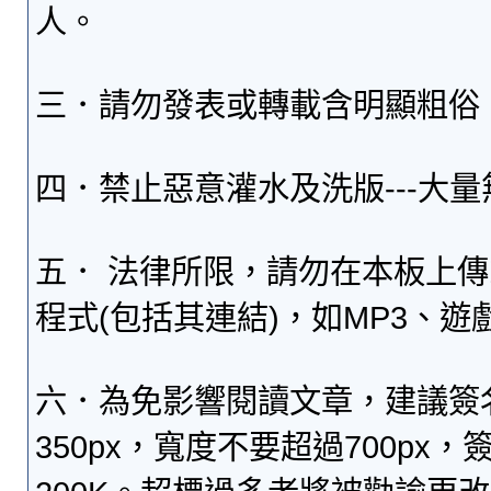
人。
三．請勿發表或轉載含明顯粗俗
四．禁止惡意灌水及洗版---大
五． 法律所限，請勿在本板上
程式(包括其連結)，如MP3、遊
六．為免影響閱讀文章，建議簽
350px，寬度不要超過700p