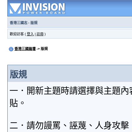
香港三國志
·
版規
歡迎訪客 (
登入
|
註冊
)
香港三國論壇
-> 版規
版規
一．開新主題時請選擇與主題內
貼。
二．請勿謾罵、誣蔑、人身攻擊