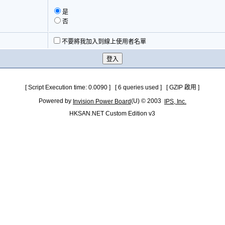
是
否
不要將我加入到線上使用者名單
[ Script Execution time: 0.0090 ] [ 6 queries used ] [ GZIP 啟用 ]
Powered by
(U) © 2003
Invision Power Board
IPS, Inc.
HKSAN.NET Custom Edition v3