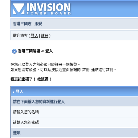
香港三國志
·
版規
歡迎訪客 (
登入
|
註冊
)
香港三國論壇
-> 登入
在您可以登入之前必須已經註冊一個帳號。
如果您沒有帳號，可以點按接近畫面頂端的 '註冊' 連結進行註冊。
我忘記密碼了！
按這裡！
登入
請在下面輸入您的資料進行登入
請輸入您的名稱
請輸入您的密碼
選項