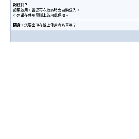
記住我？
如果啟用，當您再次造訪時會自動登入。
不建議在共用電腦上啟用此選項。
隱身
，您要出現在線上使用者名單嗎？