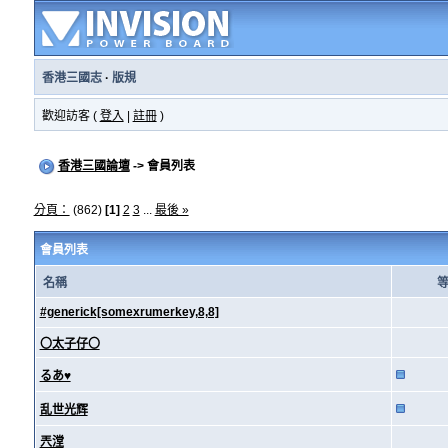
香港三國志
·
版規
歡迎訪客 (
登入
|
註冊
)
香港三國論壇
-> 會員列表
分頁：
(862)
[1]
2
3
...
最後 »
會員列表
名稱
#generick[somexrumerkey,8,8]
〇太子仔〇
るあ♥
乱世光辉
兲漟