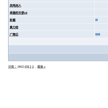
凤鸣闲人
单翅的天使ylj
卧龍
奥力给
广翔公
分頁：
(862)
[1]
2
3
...
最後 »