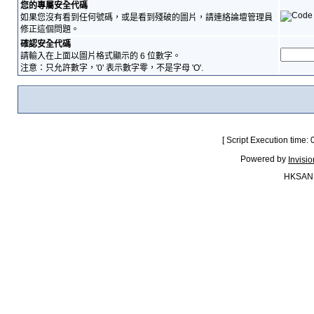
您的專屬安全代碼
如果您沒有看到任何號碼，或是看到殘破的圖片，請連絡論壇管理員
修正這個問題。
確認安全代碼
請輸入在上面以圖片格式顯示的 6 位數字。
注意：只允許數字，'0' 表示數字零，不是字母 'O'.
[ Script Execution time:
Powered by
Invisi
HKSAN.