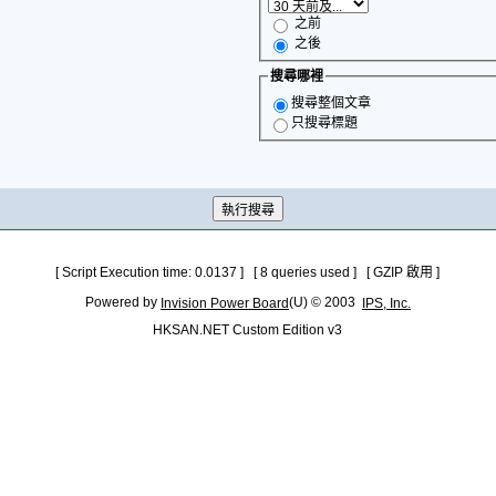
之前
之後
搜尋哪裡
搜尋整個文章
只搜尋標題
[ Script Execution time: 0.0137 ] [ 8 queries used ] [ GZIP 啟用 ]
Powered by
(U) © 2003
Invision Power Board
IPS, Inc.
HKSAN.NET Custom Edition v3