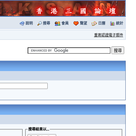
說明
搜尋
會員
聲望
日曆
統計
重寄認證電子郵件
搜尋結果以...